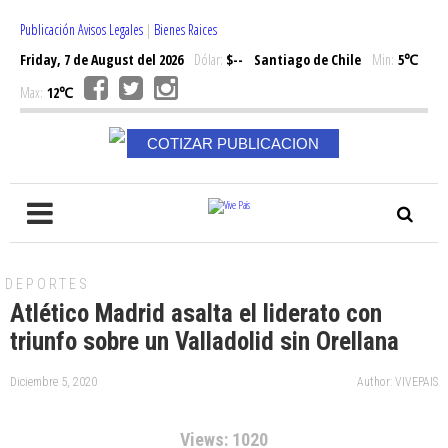
Publicación Avisos Legales
|
Bienes Raices
Friday, 7 de August del 2026
Dólar:
$--
Santiago de Chile
Min:
5℃
Max:
12℃
COTIZAR PUBLICACION
DEPORTES
Atlético Madrid asalta el liderato con
triunfo sobre un Valladolid sin Orellana
Diciembre 5, 2020
Author: VIVEPAIS
Views: 1020