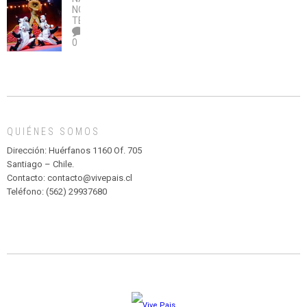
no
OBRA
coronavirus
Río
NOTICIAS
,
legalice
DE
TEATRO
el
TEATRO
0
abuso”
Y
CIRCENSE
INFANTIL
DE
MADAGASCAR
EN
EL
QUIÉNES SOMOS
PARQUE
HURATDO
Dirección: Huérfanos 1160 Of. 705
Santiago – Chile.
Contacto: contacto@vivepais.cl
Teléfono: (562) 29937680