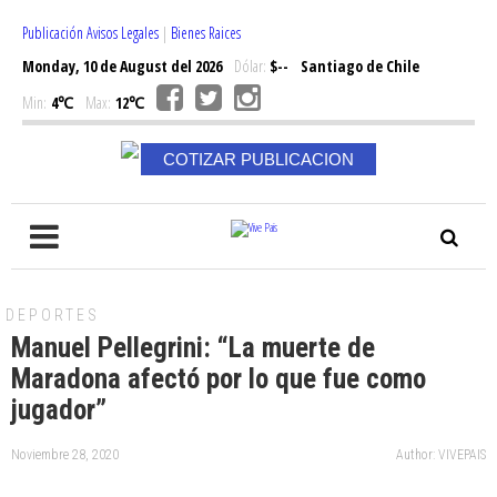
Publicación Avisos Legales
|
Bienes Raices
Monday, 10 de August del 2026
Dólar:
$--
Santiago de Chile
Min:
4℃
Max:
12℃
COTIZAR PUBLICACION
DEPORTES
Manuel Pellegrini: “La muerte de
Maradona afectó por lo que fue como
jugador”
Noviembre 28, 2020
Author: VIVEPAIS