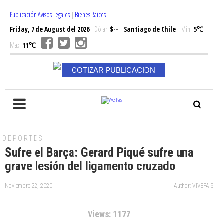
Publicación Avisos Legales
|
Bienes Raices
Friday, 7 de August del 2026
Dólar:
$--
Santiago de Chile
Min:
5℃
Max:
11℃
COTIZAR PUBLICACION
DEPORTES
Sufre el Barça: Gerard Piqué sufre una
grave lesión del ligamento cruzado
Noviembre 22, 2020
Author: VIVEPAIS
Views: 1177