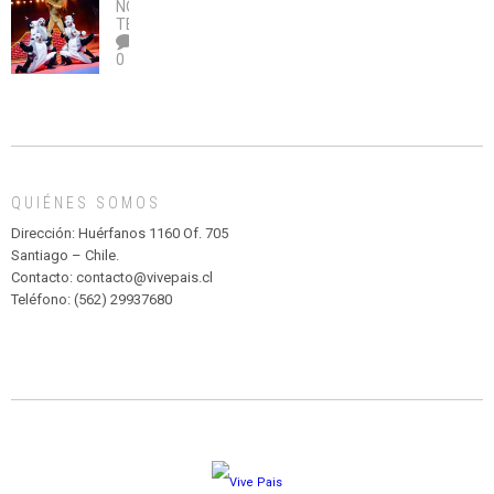
no
OBRA
coronavirus
Río
NOTICIAS
,
legalice
DE
TEATRO
el
TEATRO
0
abuso”
Y
CIRCENSE
INFANTIL
DE
MADAGASCAR
EN
EL
QUIÉNES SOMOS
PARQUE
HURATDO
Dirección: Huérfanos 1160 Of. 705
Santiago – Chile.
Contacto: contacto@vivepais.cl
Teléfono: (562) 29937680