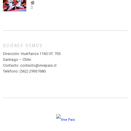
el
TEATRO
0
abuso”
Y
CIRCENSE
INFANTIL
DE
MADAGASCAR
EN
EL
QUIÉNES SOMOS
PARQUE
HURATDO
Dirección: Huérfanos 1160 Of. 705
Santiago – Chile.
Contacto: contacto@vivepais.cl
Teléfono: (562) 29937680