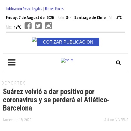
Publicación Avisos Legales
|
Bienes Raices
Friday, 7 de August del 2026
Dólar:
$--
Santiago de Chile
Min:
5℃
Max:
12℃
COTIZAR PUBLICACION
DEPORTES
Suárez volvió a dar positivo por
coronavirus y se perderá el Atlético-
Barcelona
Noviembre 18, 2020
Author: VIVEPAIS