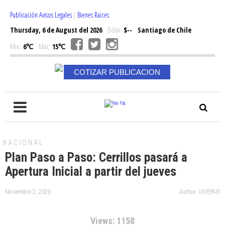
Publicación Avisos Legales
|
Bienes Raices
Thursday, 6 de August del 2026
Dólar:
$--
Santiago de Chile
Min:
6℃
Max:
15℃
COTIZAR PUBLICACION
NACIONAL
Plan Paso a Paso: Cerrillos pasará a
Apertura Inicial a partir del jueves
Noviembre 2, 2020
Author: VIVEPAIS
Views: 1158