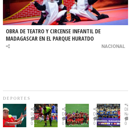
OBRA DE TEATRO Y CIRCENSE INFANTIL DE
MADAGASCAR EN EL PARQUE HURATDO
NACIONAL
DEPORTES
Billie
U.
Copa
Eve
DE
Jean
Católica
Sudamericana:
tie
DEPORTES
DEPORTES
DEPORTES
NA
King
fue
U.
un
0
0
0
0
Cup:
citada
La
dur
Chile
por
Calera
des