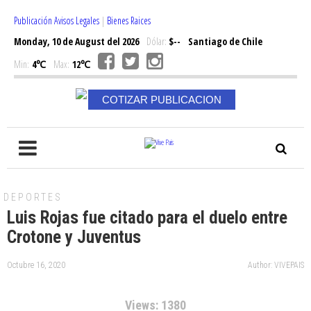
Publicación Avisos Legales
|
Bienes Raices
Monday, 10 de August del 2026
Dólar:
$--
Santiago de Chile
Min:
4℃
Max:
12℃
COTIZAR PUBLICACION
DEPORTES
Luis Rojas fue citado para el duelo entre
Crotone y Juventus
Octubre 16, 2020
Author: VIVEPAIS
Views: 1380