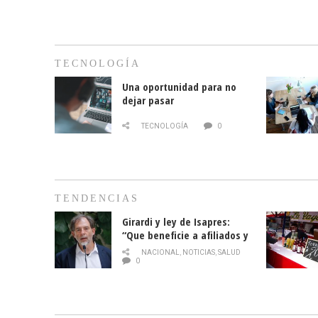
TECNOLOGÍA
Una oportunidad para no
dejar pasar
TECNOLOGÍA
0
TENDENCIAS
Girardi y ley de Isapres:
“Que beneficie a afiliados y
no legalice el abuso”
NACIONAL
,
NOTICIAS
,
SALUD
0