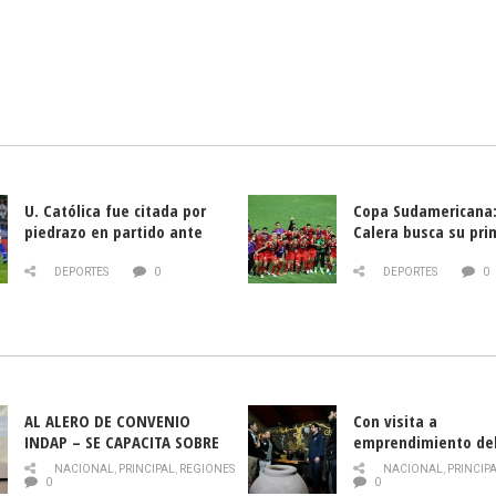
U. Católica fue citada por
Copa Sudamericana:
piedrazo en partido ante
Calera busca su pri
Deportes La Serena
triunfo ante Banfie
DEPORTES
0
DEPORTES
0
AL ALERO DE CONVENIO
Con visita a
INDAP – SE CAPACITA SOBRE
emprendimiento de
PLAGA DROSOPHILA SUZUKII
y llamado al rescate
NACIONAL
,
PRINCIPAL
,
REGIONES
NACIONAL
,
PRINCIP
historia campesina 
0
0