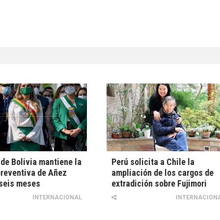
 de Bolivia mantiene la
Perú solicita a Chile la
preventiva de Añez
ampliación de los cargos de
 seis meses
extradición sobre Fujimori
INTERNACIONAL
INTERNACION