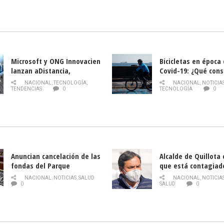
Nacional de INDAP 
la Semana del Turi
Microsoft y ONG Innovacien
Bicicletas en época
lanzan aDistancia,
Covid-19: ¿Qué cons
plataforma con cursos
momento de conduci
NACIONAL
,
TECNOLOGÍA
,
NACIONAL
,
NOTICIA
gratuitos online sobre
TENDENCIAS
0
TECNOLOGÍA
0
tecnología orientados a
emprendedores
Anuncian cancelación de las
Alcalde de Quillota
fondas del Parque
que está contagiad
O’Higgins debido al
COVID-19
NACIONAL
,
NOTICIAS
,
SALUD
NACIONAL
,
NOTICIA
coronavirus
0
SALUD
0