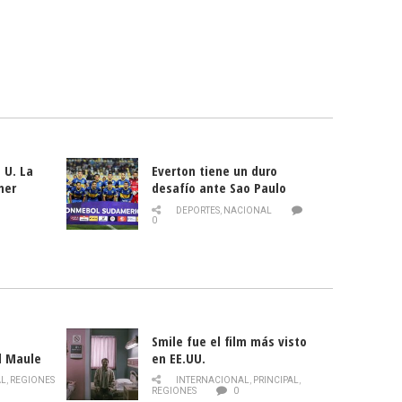
 U. La
Everton tiene un duro
mer
desafío ante Sao Paulo
ld
DEPORTES
,
NACIONAL
0
Smile fue el film más visto
l Maule
en EE.UU.
 de la
AL
,
REGIONES
INTERNACIONAL
,
PRINCIPAL
,
Director
REGIONES
0