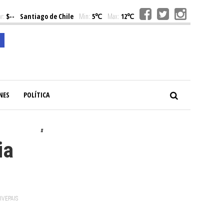
r:
$--
Santiago de Chile
Min:
5℃
Max:
12℃
NES
POLÍTICA
#
ia
VIVEPAIS