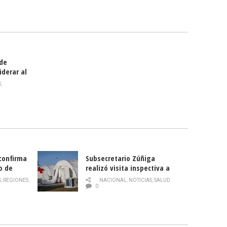
celebra
smo
 de
iderar al
rlas?
S
,
 confirma
Subsecretario Zúñiga
o de
realizó visita inspectiva a
Hospital Modular Sótero del
S
,
REGIONES
,
NACIONAL
,
NOTICIAS
,
SALUD
Río
0