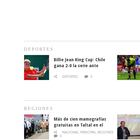
DEPORTES
Billie Jean King Cup: Chile
gana 2-0 la serie ante
Paraguay
DEPORTES
0
REGIONES
Más de cien mamografías
gratuitas en Taltal en el
mes de la prevención del
NACIONAL
,
PRINCIPAL
,
REGIONES
cáncer de mama
0