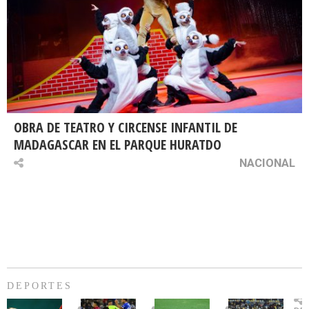
OBRA DE TEATRO Y CIRCENSE INFANTIL DE
MADAGASCAR EN EL PARQUE HURATDO
NACIONAL
DEPORTES
Billie
U.
Copa
Eve