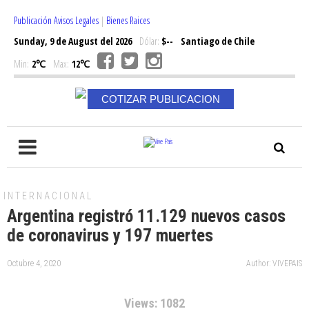
Publicación Avisos Legales
|
Bienes Raices
Sunday, 9 de August del 2026
Dólar:
$--
Santiago de Chile
Min:
2℃
Max:
12℃
COTIZAR PUBLICACION
INTERNACIONAL
Argentina registró 11.129 nuevos casos
de coronavirus y 197 muertes
Octubre 4, 2020
Author: VIVEPAIS
Views: 1082