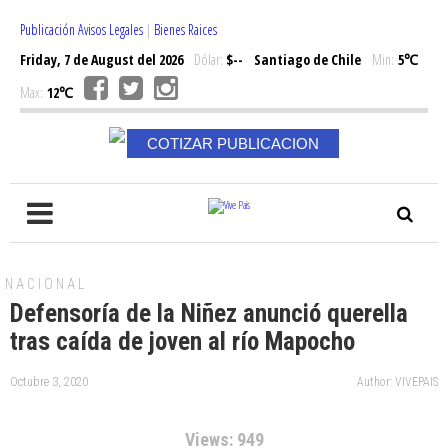
Publicación Avisos Legales
|
Bienes Raices
Friday, 7 de August del 2026
Dólar:
$--
Santiago de Chile
Min:
5℃
Max:
12℃
COTIZAR PUBLICACION
NACIONAL
Defensoría de la Niñez anunció querella
tras caída de joven al río Mapocho
Octubre 3, 2020
Author: VIVEPAIS
Views: 949