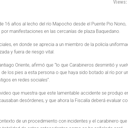
Views:
 de 16 años al lecho del río Mapocho desde el Puente Pio Nono,
da por manifestaciones en las cercanías de plaza Baquedano.
ociales, en donde se aprecia a un miembro de la policía uniform
ada y fuera de riesgo vital.
antiago Oriente, afirmó que “lo que Carabineros desmintió y vuel
e los pies a esta persona o que haya sido botado al río por u
tigos en redes sociales”.
video que muestra que este lamentable accidente se produjo e
causaban desórdenes, y que ahora la Fiscalía deberá evaluar co
 contexto de un procedimiento con incidentes y el carabinero que