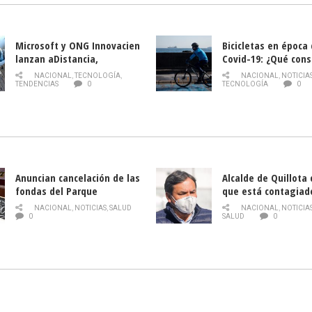
Microsoft y ONG Innovacien
Bicicletas en época
lanzan aDistancia,
Covid-19: ¿Qué cons
plataforma con cursos
momento de conduci
NACIONAL
,
TECNOLOGÍA
,
NACIONAL
,
NOTICIA
gratuitos online sobre
TENDENCIAS
0
TECNOLOGÍA
0
tecnología orientados a
emprendedores
Anuncian cancelación de las
Alcalde de Quillota
fondas del Parque
que está contagiad
O’Higgins debido al
COVID-19
NACIONAL
,
NOTICIAS
,
SALUD
NACIONAL
,
NOTICIA
coronavirus
0
SALUD
0