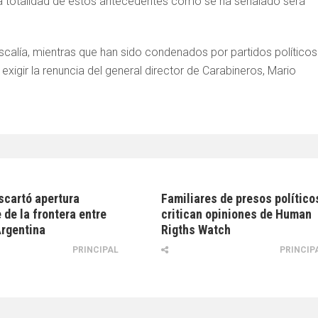
La totalidad de estos antecedentes como se ha señalado será
scalía, mientras que han sido condenados por partidos políticos
xigir la renuncia del general director de Carabineros, Mario
scartó apertura
Familiares de presos político
 de la frontera entre
critican opiniones de Human
Argentina
Rigths Watch
PRINCIPAL
PRINCIP