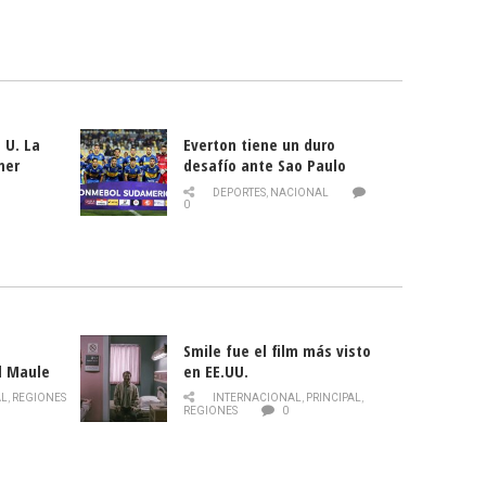
 U. La
Everton tiene un duro
mer
desafío ante Sao Paulo
ld
DEPORTES
,
NACIONAL
0
Smile fue el film más visto
l Maule
en EE.UU.
 de la
AL
,
REGIONES
INTERNACIONAL
,
PRINCIPAL
,
Director
REGIONES
0
celebra
smo