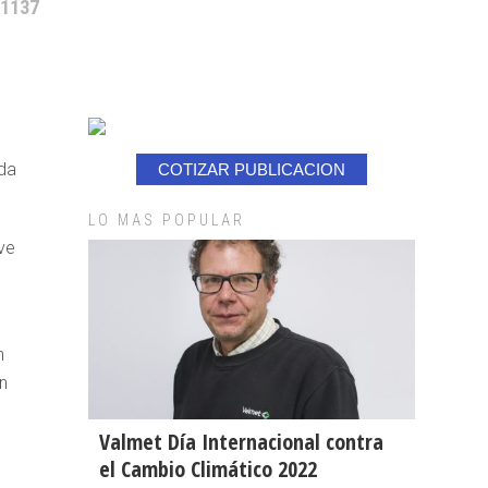
 1137
ada
COTIZAR PUBLICACION
LO MAS POPULAR
ve
n
n
n
Valmet Día Internacional contra
el Cambio Climático 2022