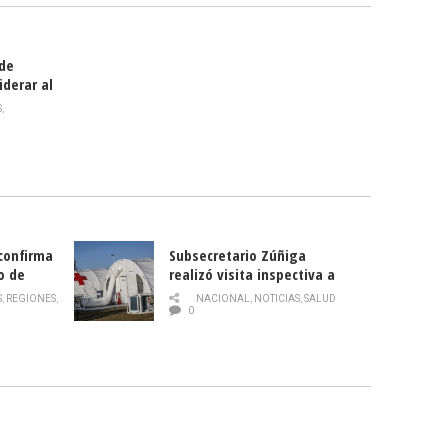
 de
iderar al
rlas?
S
,
 confirma
Subsecretario Zúñiga
o de
realizó visita inspectiva a
Hospital Modular Sótero del
S
,
REGIONES
,
NACIONAL
,
NOTICIAS
,
SALUD
Río
0