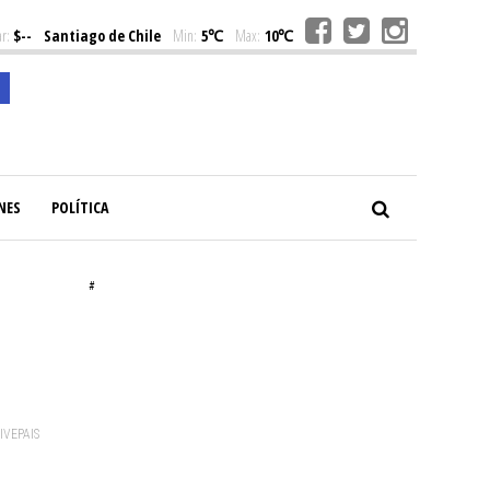
r:
$--
Santiago de Chile
Min:
5℃
Max:
10℃
NES
POLÍTICA
#
o
VIVEPAIS