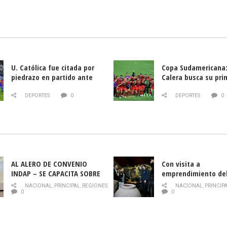
U. Católica fue citada por
Copa Sudamericana:
piedrazo en partido ante
Calera busca su pri
Deportes La Serena
triunfo ante Banfie
DEPORTES
0
DEPORTES
0
AL ALERO DE CONVENIO
Con visita a
INDAP – SE CAPACITA SOBRE
emprendimiento de
PLAGA DROSOPHILA SUZUKII
y llamado al rescate
NACIONAL
,
PRINCIPAL
,
REGIONES
NACIONAL
,
PRINCIP
historia campesina 
0
0
Nacional de INDAP 
la Semana del Turi