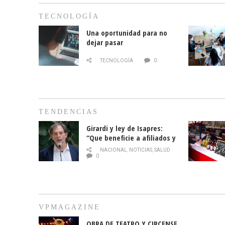
TECNOLOGÍA
Una oportunidad para no
dejar pasar
TECNOLOGÍA
0
TENDENCIAS
Girardi y ley de Isapres:
“Que beneficie a afiliados y
no legalice el abuso”
NACIONAL
,
NOTICIAS
,
SALUD
0
VPMAGAZINE
OBRA DE TEATRO Y CIRCENSE