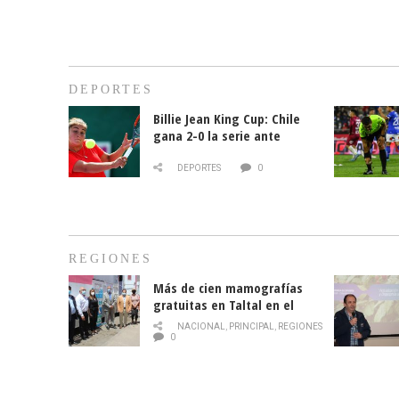
DEPORTES
Billie Jean King Cup: Chile
gana 2-0 la serie ante
Paraguay
DEPORTES
0
REGIONES
Más de cien mamografías
gratuitas en Taltal en el
mes de la prevención del
NACIONAL
,
PRINCIPAL
,
REGIONES
cáncer de mama
0