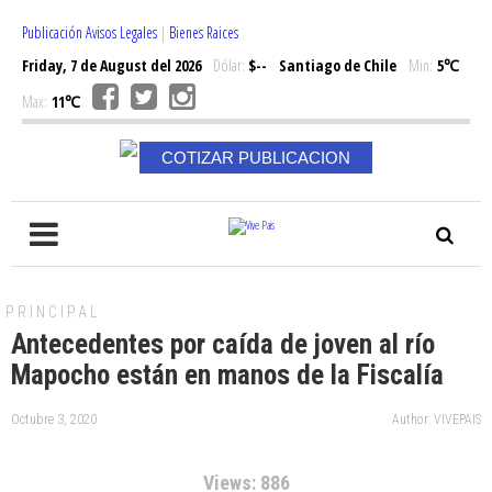
Publicación Avisos Legales
|
Bienes Raices
Friday, 7 de August del 2026
Dólar:
$--
Santiago de Chile
Min:
5℃
Max:
11℃
COTIZAR PUBLICACION
PRINCIPAL
Antecedentes por caída de joven al río
Mapocho están en manos de la Fiscalía
Octubre 3, 2020
Author: VIVEPAIS
Views: 886