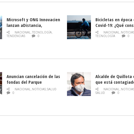
Microsoft y ONG Innovacien
Bicicletas en época
lanzan aDistancia,
Covid-19: ¿Qué cons
plataforma con cursos
momento de conduci
NACIONAL
,
TECNOLOGÍA
,
NACIONAL
,
NOTICIA
gratuitos online sobre
TENDENCIAS
0
TECNOLOGÍA
0
tecnología orientados a
emprendedores
Anuncian cancelación de las
Alcalde de Quillota
fondas del Parque
que está contagiad
O’Higgins debido al
COVID-19
NACIONAL
,
NOTICIAS
,
SALUD
NACIONAL
,
NOTICIA
coronavirus
0
SALUD
0