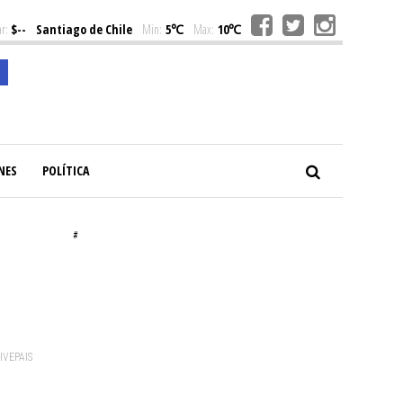
r:
$--
Santiago de Chile
Min:
5℃
Max:
10℃
NES
POLÍTICA
#
o
VIVEPAIS