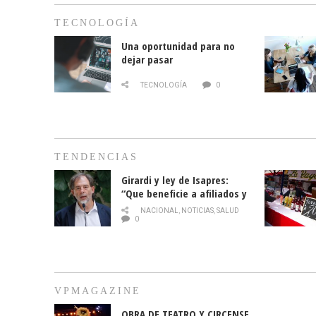
TECNOLOGÍA
Una oportunidad para no
dejar pasar
TECNOLOGÍA
0
TENDENCIAS
Girardi y ley de Isapres:
“Que beneficie a afiliados y
no legalice el abuso”
NACIONAL
,
NOTICIAS
,
SALUD
0
VPMAGAZINE
OBRA DE TEATRO Y CIRCENSE