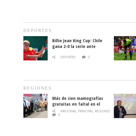
DEPORTES
Billie Jean King Cup: Chile
gana 2-0 la serie ante
Paraguay
DEPORTES
0
REGIONES
Más de cien mamografías
gratuitas en Taltal en el
mes de la prevención del
NACIONAL
,
PRINCIPAL
,
REGIONES
cáncer de mama
0