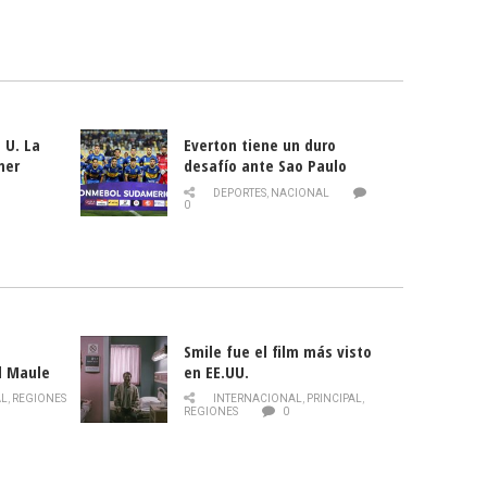
 U. La
Everton tiene un duro
mer
desafío ante Sao Paulo
ld
DEPORTES
,
NACIONAL
0
Smile fue el film más visto
l Maule
en EE.UU.
 de la
AL
,
REGIONES
INTERNACIONAL
,
PRINCIPAL
,
Director
REGIONES
0
celebra
smo