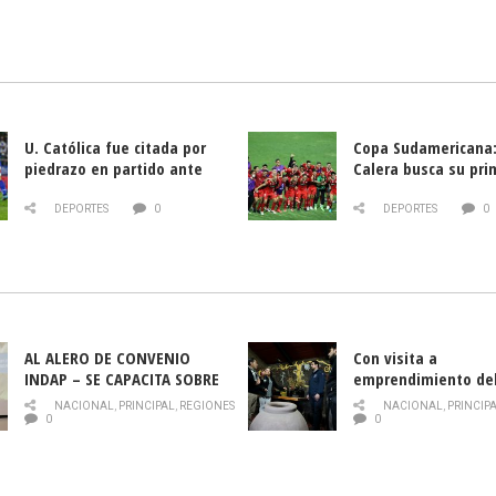
U. Católica fue citada por
Copa Sudamericana:
piedrazo en partido ante
Calera busca su pri
Deportes La Serena
triunfo ante Banfie
DEPORTES
0
DEPORTES
0
AL ALERO DE CONVENIO
Con visita a
INDAP – SE CAPACITA SOBRE
emprendimiento de
PLAGA DROSOPHILA SUZUKII
y llamado al rescate
NACIONAL
,
PRINCIPAL
,
REGIONES
NACIONAL
,
PRINCIP
historia campesina 
0
0
Nacional de INDAP 
la Semana del Turi