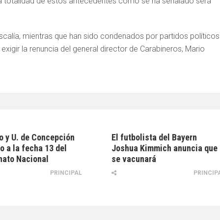
La totalidad de estos antecedentes como se ha señalado será
scalía, mientras que han sido condenados por partidos políticos
xigir la renuncia del general director de Carabineros, Mario
o y U. de Concepción
El futbolista del Bayern
o a la fecha 13 del
Joshua Kimmich anuncia que
ato Nacional
se vacunará
PRINCIPAL
PRINCIP