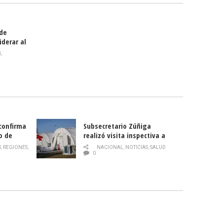
 de
iderar al
rlas?
S
,
 confirma
Subsecretario Zúñiga
o de
realizó visita inspectiva a
Hospital Modular Sótero del
S
,
REGIONES
,
NACIONAL
,
NOTICIAS
,
SALUD
Río
0