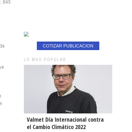
: 845
ada
COTIZAR PUBLICACION
LO MAS POPULAR
ve
n
n
n
Valmet Día Internacional contra
el Cambio Climático 2022