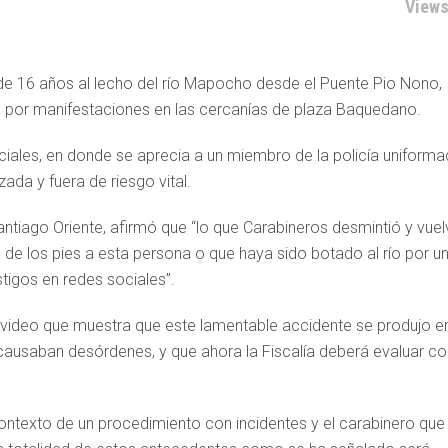
Views
 de 16 años al lecho del río Mapocho desde el Puente Pio Nono,
da por manifestaciones en las cercanías de plaza Baquedano.
ociales, en donde se aprecia a un miembro de la policía uniform
ada y fuera de riesgo vital.
antiago Oriente, afirmó que “lo que Carabineros desmintió y vuel
e los pies a esta persona o que haya sido botado al río por u
tigos en redes sociales”.
video que muestra que este lamentable accidente se produjo e
causaban desórdenes, y que ahora la Fiscalía deberá evaluar co
 contexto de un procedimiento con incidentes y el carabinero que