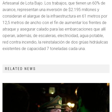
Artesanal de Lota Bajo. Los trabajos, que tienen un 60% de
avance, representan una inversión de $2.195 millones y
consideran el alargue de la infraestructura en 61 metros por
12,5 metros de ancho con el fin de aumentar los frentes de
atraque y asegurar calado para las embarcaciones que allí
operan, además, de escaleras, electricidad, agua potable,
red contra incendio, la reinstalación de dos grúas hidráulicas
existentes de capacidad 7 toneladas cada una.
RELATED NEWS