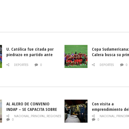
U. Católica fue citada por
Copa Sudamericana:
piedrazo en partido ante
Calera busca su pri
Deportes La Serena
triunfo ante Banfie
DEPORTES
0
DEPORTES
0
AL ALERO DE CONVENIO
Con visita a
INDAP – SE CAPACITA SOBRE
emprendimiento de
PLAGA DROSOPHILA SUZUKII
y llamado al rescate
NACIONAL
,
PRINCIPAL
,
REGIONES
NACIONAL
,
PRINCIP
historia campesina 
0
0
Nacional de INDAP 