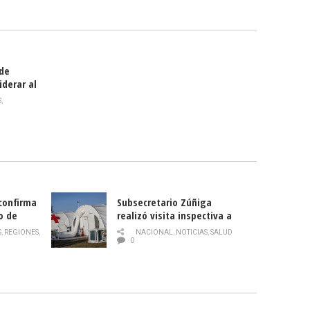
smo
 de
iderar al
rlas?
S
,
 confirma
Subsecretario Zúñiga
o de
realizó visita inspectiva a
Hospital Modular Sótero del
S
,
REGIONES
,
NACIONAL
,
NOTICIAS
,
SALUD
Río
0