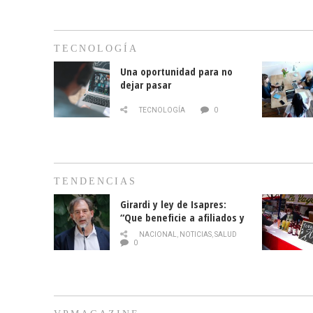
TECNOLOGÍA
Una oportunidad para no
dejar pasar
TECNOLOGÍA
0
TENDENCIAS
Girardi y ley de Isapres:
“Que beneficie a afiliados y
no legalice el abuso”
NACIONAL
,
NOTICIAS
,
SALUD
0