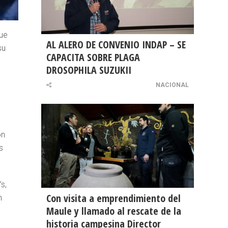
que
AL ALERO DE CONVENIO INDAP – SE
su
CAPACITA SOBRE PLAGA
DROSOPHILA SUZUKII
NACIONAL
ón
s
s,
Con visita a emprendimiento del
n
Maule y llamado al rescate de la
historia campesina Director