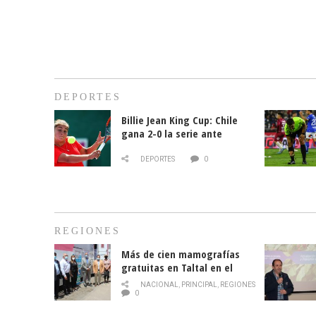
DEPORTES
Billie Jean King Cup: Chile
gana 2-0 la serie ante
Paraguay
DEPORTES
0
REGIONES
Más de cien mamografías
gratuitas en Taltal en el
mes de la prevención del
NACIONAL
,
PRINCIPAL
,
REGIONES
cáncer de mama
0