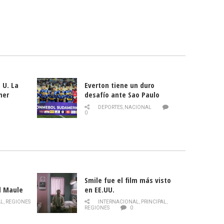
 U. La
Everton tiene un duro
mer
desafío ante Sao Paulo
ld
DEPORTES
,
NACIONAL
0
Smile fue el film más visto
l Maule
en EE.UU.
 de la
AL
,
REGIONES
INTERNACIONAL
,
PRINCIPAL
,
Director
REGIONES
0
celebra