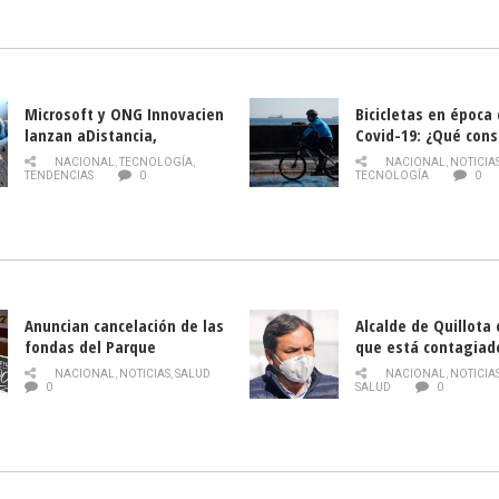
la Semana del Turi
Microsoft y ONG Innovacien
Bicicletas en época
lanzan aDistancia,
Covid-19: ¿Qué cons
plataforma con cursos
momento de conduci
NACIONAL
,
TECNOLOGÍA
,
NACIONAL
,
NOTICIA
gratuitos online sobre
TENDENCIAS
0
TECNOLOGÍA
0
tecnología orientados a
emprendedores
Anuncian cancelación de las
Alcalde de Quillota
fondas del Parque
que está contagiad
O’Higgins debido al
COVID-19
NACIONAL
,
NOTICIAS
,
SALUD
NACIONAL
,
NOTICIA
coronavirus
0
SALUD
0