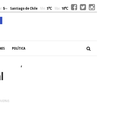
r:
$--
Santiago de Chile
Min:
5℃
Max:
10℃
NES
POLÍTICA
#
l
VIVEPAIS