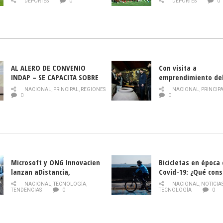
DEPORTES
0
DEPORTES
0
AL ALERO DE CONVENIO
Con visita a
INDAP – SE CAPACITA SOBRE
emprendimiento de
PLAGA DROSOPHILA SUZUKII
y llamado al rescate
NACIONAL
,
PRINCIPAL
,
REGIONES
NACIONAL
,
PRINCIP
historia campesina 
0
0
Nacional de INDAP 
la Semana del Turi
Microsoft y ONG Innovacien
Bicicletas en época
lanzan aDistancia,
Covid-19: ¿Qué cons
plataforma con cursos
momento de conduci
NACIONAL
,
TECNOLOGÍA
,
NACIONAL
,
NOTICIA
gratuitos online sobre
TENDENCIAS
0
TECNOLOGÍA
0
tecnología orientados a
emprendedores