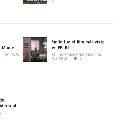
0
Smile fue el film más visto
l Maule
en EE.UU.
 de la
AL
,
REGIONES
INTERNACIONAL
,
PRINCIPAL
,
Director
REGIONES
0
celebra
smo
 de
iderar al
rlas?
S
,