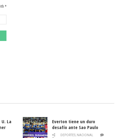
ith *
 U. La
Everton tiene un duro
mer
desafío ante Sao Paulo
ld
DEPORTES
,
NACIONAL