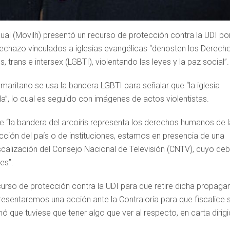
al (Movilh) presentó un recurso de protección contra la UDI po
l Rechazo vinculados a iglesias evangélicas “denosten los Derech
trans e intersex (LGBTI), violentando las leyes y la paz social”.
maritano se usa la bandera LGBTI para señalar que “la iglesia
la”, lo cual es seguido con imágenes de actos violentistas.
ue “la bandera del arcoíris representa los derechos humanos de 
rucción del país o de instituciones, estamos en presencia de una
iscalización del Consejo Nacional de Televisión (CNTV), cuyo deb
es”.
urso de protección contra la UDI para que retire dicha propaga
resentaremos una acción ante la Contraloría para que fiscalice s
que tuviese que tener algo que ver al respecto, en carta dirig