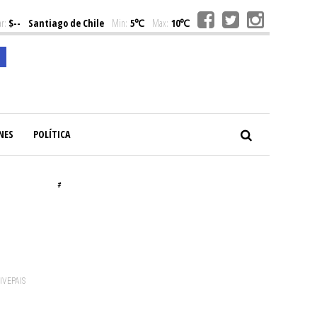
r:
$--
Santiago de Chile
Min:
5℃
Max:
10℃
NES
POLÍTICA
#
VIVEPAIS