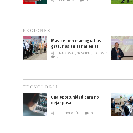
DEPORTES
0
REGIONES
Más de cien mamografías
gratuitas en Taltal en el
mes de la prevención del
NACIONAL
,
PRINCIPAL
,
REGIONES
cáncer de mama
0
TECNOLOGÍA
Una oportunidad para no
dejar pasar
TECNOLOGÍA
0