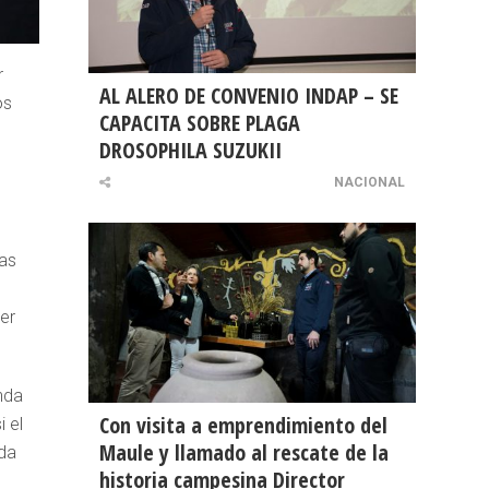
r
AL ALERO DE CONVENIO INDAP – SE
os
CAPACITA SOBRE PLAGA
DROSOPHILA SUZUKII
NACIONAL
las
er
nda
Con visita a emprendimiento del
i el
Maule y llamado al rescate de la
ida
historia campesina Director