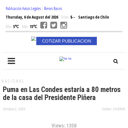
Publicación Avisos Legales
|
Bienes Raices
Thursday, 6 de August del 2026
Dólar:
$--
Santiago de Chile
Min:
5℃
Max:
15℃
COTIZAR PUBLICACION
NACIONAL
Puma en Las Condes estaría a 80 metros
de la casa del Presidente Piñera
Octubre 2, 2020
Author: VIVEPAIS
Views: 1358