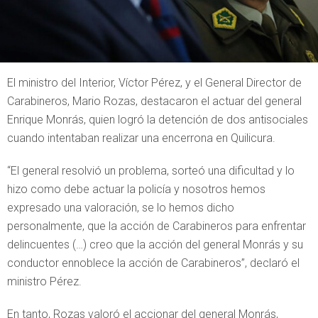
El ministro del Interior, Víctor Pérez, y el General Director de
Carabineros, Mario Rozas, destacaron el actuar del general
Enrique Monrás, quien logró la detención de dos antisociales
cuando intentaban realizar una encerrona en Quilicura.
“El general resolvió un problema, sorteó una dificultad y lo
hizo como debe actuar la policía y nosotros hemos
expresado una valoración, se lo hemos dicho
personalmente, que la acción de Carabineros para enfrentar
delincuentes (…) creo que la acción del general Monrás y su
conductor ennoblece la acción de Carabineros”, declaró el
ministro Pérez.
En tanto, Rozas valoró el accionar del general Monrás,