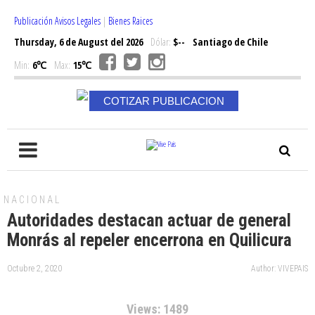
Publicación Avisos Legales
|
Bienes Raices
Thursday, 6 de August del 2026
Dólar:
$--
Santiago de Chile
Min:
6℃
Max:
15℃
COTIZAR PUBLICACION
NACIONAL
Autoridades destacan actuar de general
Monrás al repeler encerrona en Quilicura
Octubre 2, 2020
Author: VIVEPAIS
Views: 1489