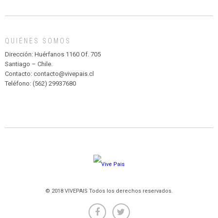
DE
MADAGASCAR
EN
EL
QUIÉNES SOMOS
PARQUE
HURATDO
Dirección: Huérfanos 1160 Of. 705
Santiago – Chile.
Contacto: contacto@vivepais.cl
Teléfono: (562) 29937680
© 2018 VIVEPAIS Todos los derechos reservados.