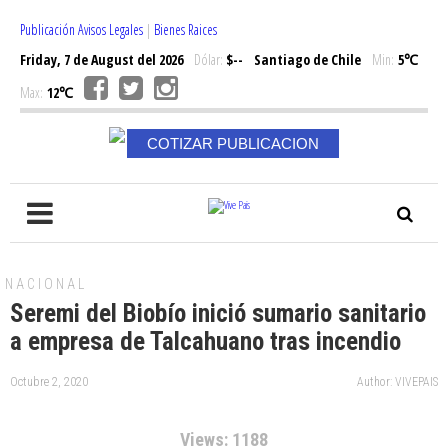
Publicación Avisos Legales
|
Bienes Raices
Friday, 7 de August del 2026
Dólar:
$--
Santiago de Chile
Min:
5℃
Max:
12℃
COTIZAR PUBLICACION
NACIONAL
Seremi del Biobío inició sumario sanitario
a empresa de Talcahuano tras incendio
Octubre 2, 2020
Author: VIVEPAIS
Views: 1188