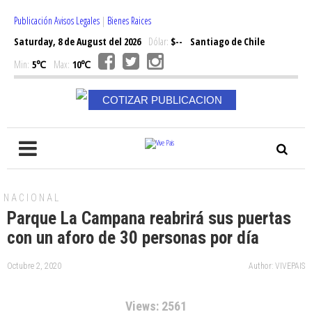
Publicación Avisos Legales
|
Bienes Raices
Saturday, 8 de August del 2026
Dólar:
$--
Santiago de Chile
Min:
5℃
Max:
10℃
COTIZAR PUBLICACION
NACIONAL
Parque La Campana reabrirá sus puertas
con un aforo de 30 personas por día
Octubre 2, 2020
Author: VIVEPAIS
Views: 2561