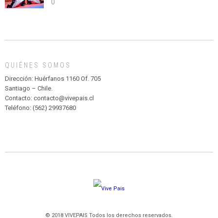
0
abuso”
Y
CIRCENSE
INFANTIL
DE
MADAGASCAR
EN
EL
QUIÉNES SOMOS
PARQUE
HURATDO
Dirección: Huérfanos 1160 Of. 705
Santiago – Chile.
Contacto: contacto@vivepais.cl
Teléfono: (562) 29937680
© 2018 VIVEPAIS Todos los derechos reservados.