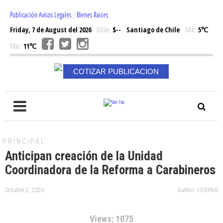
Publicación Avisos Legales
|
Bienes Raices
Friday, 7 de August del 2026
Dólar:
$--
Santiago de Chile
Min:
5℃
Max:
11℃
COTIZAR PUBLICACION
PRINCIPAL
Anticipan creación de la Unidad
Coordinadora de la Reforma a Carabineros
Octubre 2, 2020
Author: VIVEPAIS
Views: 1075