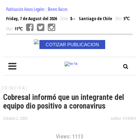
Publicación Avisos Legales
|
Bienes Raices
Friday, 7 de August del 2026
Dólar:
$--
Santiago de Chile
Min:
5℃
Max:
11℃
COTIZAR PUBLICACION
PRINCIPAL
Cobresal informó que un integrante del
equipo dio positivo a coronavirus
Octubre 2, 2020
Author: VIVEPAIS
Views: 1113