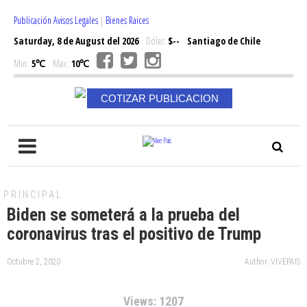
Publicación Avisos Legales
|
Bienes Raices
Saturday, 8 de August del 2026
Dólar:
$--
Santiago de Chile
Min:
5℃
Max:
10℃
COTIZAR PUBLICACION
PRINCIPAL
Biden se someterá a la prueba del
coronavirus tras el positivo de Trump
Octubre 2, 2020
Author: VIVEPAIS
Views: 1207