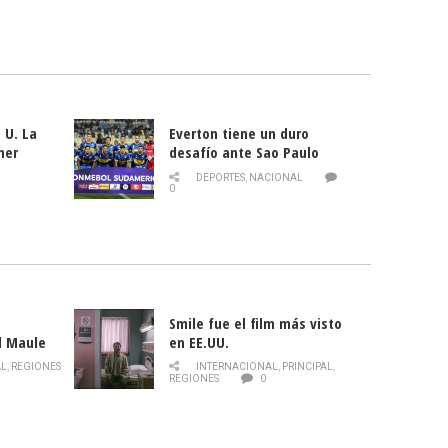
 U. La
Everton tiene un duro
mer
desafío ante Sao Paulo
ld
DEPORTES
,
NACIONAL
0
Smile fue el film más visto
l Maule
en EE.UU.
 de la
AL
,
REGIONES
INTERNACIONAL
,
PRINCIPAL
,
Director
REGIONES
0
celebra
smo