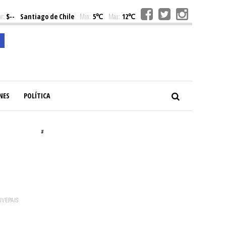
r:
$--
Santiago de Chile
Min:
5℃
Max:
12℃
NES
POLÍTICA
#
VIVEPAIS