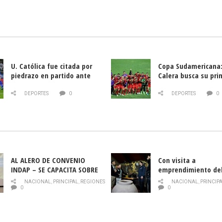
U. Católica fue citada por
Copa Sudamericana:
piedrazo en partido ante
Calera busca su pri
Deportes La Serena
triunfo ante Banfie
DEPORTES
0
DEPORTES
0
AL ALERO DE CONVENIO
Con visita a
INDAP – SE CAPACITA SOBRE
emprendimiento de
PLAGA DROSOPHILA SUZUKII
y llamado al rescate
NACIONAL
,
PRINCIPAL
,
REGIONES
NACIONAL
,
PRINCIP
historia campesina 
0
0
Nacional de INDAP 
la Semana del Turi