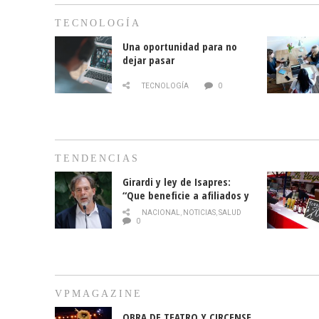
TECNOLOGÍA
Una oportunidad para no
dejar pasar
TECNOLOGÍA
0
TENDENCIAS
Girardi y ley de Isapres:
“Que beneficie a afiliados y
no legalice el abuso”
NACIONAL
,
NOTICIAS
,
SALUD
0
VPMAGAZINE
OBRA DE TEATRO Y CIRCENSE