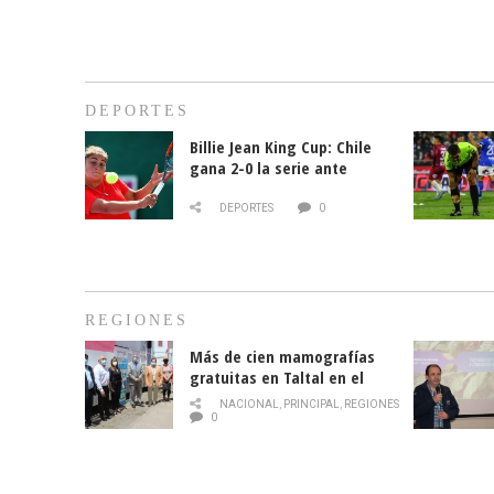
DEPORTES
Billie Jean King Cup: Chile
gana 2-0 la serie ante
Paraguay
DEPORTES
0
REGIONES
Más de cien mamografías
gratuitas en Taltal en el
mes de la prevención del
NACIONAL
,
PRINCIPAL
,
REGIONES
cáncer de mama
0