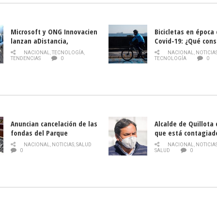
Microsoft y ONG Innovacien
Bicicletas en época
lanzan aDistancia,
Covid-19: ¿Qué cons
plataforma con cursos
momento de conduci
NACIONAL
,
TECNOLOGÍA
,
NACIONAL
,
NOTICIA
gratuitos online sobre
TENDENCIAS
0
TECNOLOGÍA
0
tecnología orientados a
emprendedores
Anuncian cancelación de las
Alcalde de Quillota
fondas del Parque
que está contagiad
O’Higgins debido al
COVID-19
NACIONAL
,
NOTICIAS
,
SALUD
NACIONAL
,
NOTICIA
coronavirus
0
SALUD
0