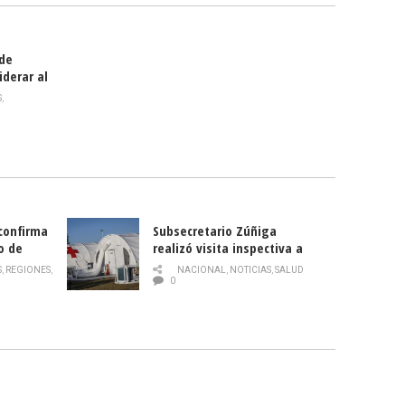
 de
iderar al
rlas?
S
,
 confirma
Subsecretario Zúñiga
o de
realizó visita inspectiva a
Hospital Modular Sótero del
S
,
REGIONES
,
NACIONAL
,
NOTICIAS
,
SALUD
Río
0