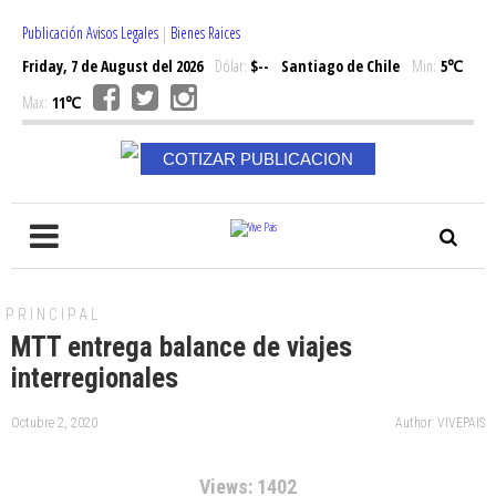
Publicación Avisos Legales
|
Bienes Raices
Friday, 7 de August del 2026
Dólar:
$--
Santiago de Chile
Min:
5℃
Max:
11℃
COTIZAR PUBLICACION
PRINCIPAL
MTT entrega balance de viajes
interregionales
Octubre 2, 2020
Author: VIVEPAIS
Views: 1402