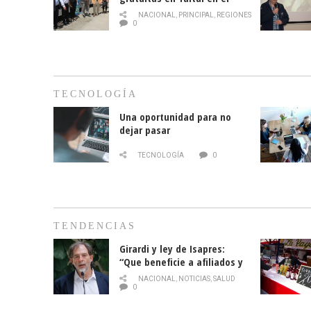
mes de la prevención del
NACIONAL
,
PRINCIPAL
,
REGIONES
cáncer de mama
0
TECNOLOGÍA
Una oportunidad para no
dejar pasar
TECNOLOGÍA
0
TENDENCIAS
Girardi y ley de Isapres:
“Que beneficie a afiliados y
no legalice el abuso”
NACIONAL
,
NOTICIAS
,
SALUD
0