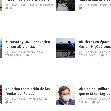
PLAGA DROSOPHILA SUZUKII
y llamado al rescate
NACIONAL
,
PRINCIPAL
,
REGIONES
NACIONAL
,
PRINCIP
historia campesina 
0
0
Nacional de INDAP 
la Semana del Turi
Microsoft y ONG Innovacien
Bicicletas en época
lanzan aDistancia,
Covid-19: ¿Qué cons
plataforma con cursos
momento de conduci
NACIONAL
,
TECNOLOGÍA
,
NACIONAL
,
NOTICIA
gratuitos online sobre
TENDENCIAS
0
TECNOLOGÍA
0
tecnología orientados a
emprendedores
Anuncian cancelación de las
Alcalde de Quillota
fondas del Parque
que está contagiad
O’Higgins debido al
COVID-19
NACIONAL
,
NOTICIAS
,
SALUD
NACIONAL
,
NOTICIA
coronavirus
0
SALUD
0