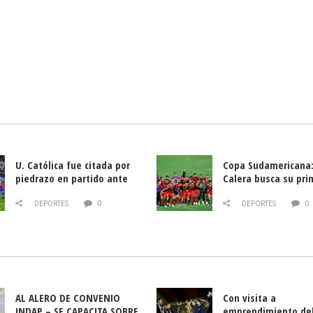
U. Católica fue citada por
Copa Sudamericana:
piedrazo en partido ante
Calera busca su pri
Deportes La Serena
triunfo ante Banfie
DEPORTES
0
DEPORTES
0
AL ALERO DE CONVENIO
Con visita a
INDAP – SE CAPACITA SOBRE
emprendimiento de