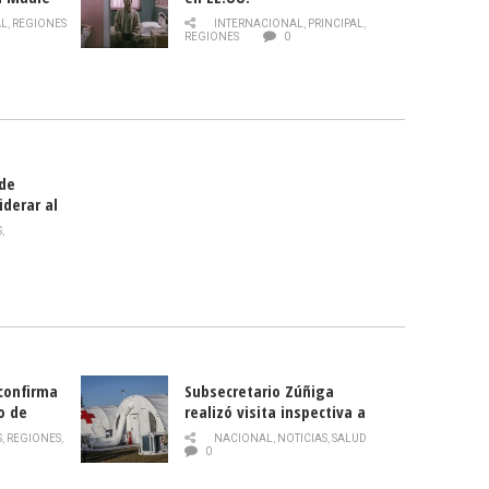
 de la
AL
,
REGIONES
INTERNACIONAL
,
PRINCIPAL
,
Director
REGIONES
0
celebra
smo
 de
iderar al
rlas?
S
,
 confirma
Subsecretario Zúñiga
o de
realizó visita inspectiva a
Hospital Modular Sótero del
S
,
REGIONES
,
NACIONAL
,
NOTICIAS
,
SALUD
Río
0