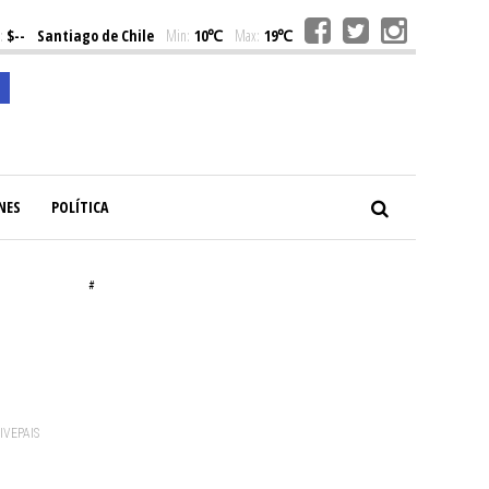
:
$--
Santiago de Chile
Min:
10℃
Max:
19℃
NES
POLÍTICA
#
VIVEPAIS