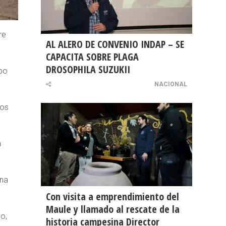
re
AL ALERO DE CONVENIO INDAP – SE
CAPACITA SOBRE PLAGA
DROSOPHILA SUZUKII
upo
NACIONAL
ros
a
una
Con visita a emprendimiento del
Maule y llamado al rescate de la
go,
historia campesina Director