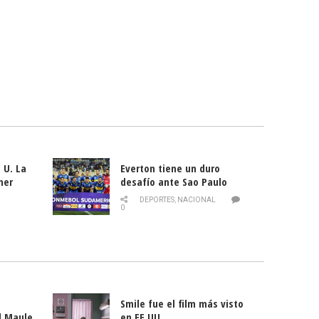
 U. La
Everton tiene un duro
mer
desafío ante Sao Paulo
ld
DEPORTES
,
NACIONAL
0
Smile fue el film más visto
l Maule
en EE.UU.