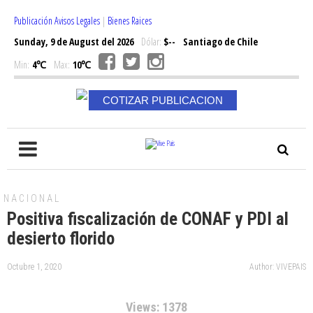
Publicación Avisos Legales
|
Bienes Raices
Sunday, 9 de August del 2026
Dólar:
$--
Santiago de Chile
Min:
4℃
Max:
10℃
COTIZAR PUBLICACION
NACIONAL
Positiva fiscalización de CONAF y PDI al
desierto florido
Octubre 1, 2020
Author: VIVEPAIS
Views: 1378