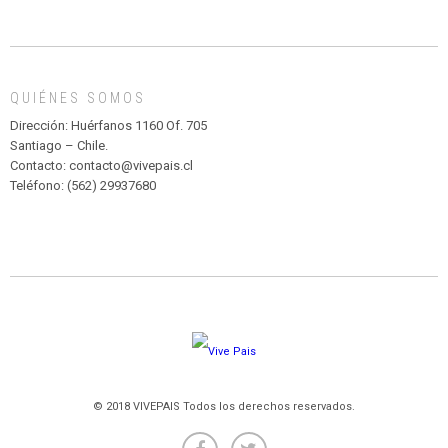
INFANTIL
DE
MADAGASCAR
EN
EL
QUIÉNES SOMOS
PARQUE
HURATDO
Dirección: Huérfanos 1160 Of. 705
Santiago – Chile.
Contacto: contacto@vivepais.cl
Teléfono: (562) 29937680
© 2018 VIVEPAIS Todos los derechos reservados.