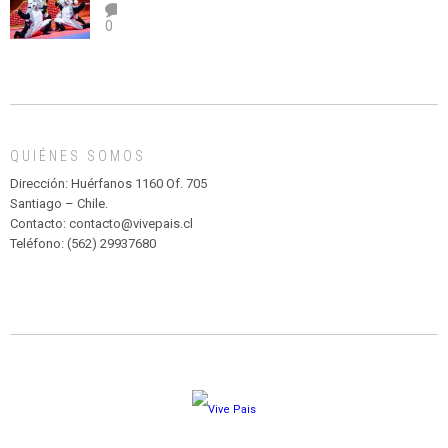
el
TEATRO
0
abuso”
Y
CIRCENSE
INFANTIL
DE
MADAGASCAR
EN
EL
QUIÉNES SOMOS
PARQUE
HURATDO
Dirección: Huérfanos 1160 Of. 705
Santiago – Chile.
Contacto: contacto@vivepais.cl
Teléfono: (562) 29937680