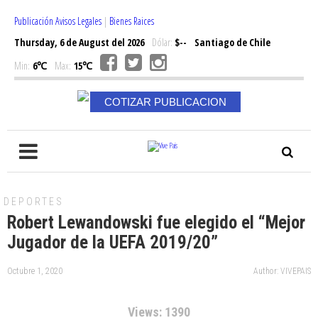
Publicación Avisos Legales
|
Bienes Raices
Thursday, 6 de August del 2026
Dólar:
$--
Santiago de Chile
Min:
6℃
Max:
15℃
COTIZAR PUBLICACION
DEPORTES
Robert Lewandowski fue elegido el “Mejor
Jugador de la UEFA 2019/20”
Octubre 1, 2020
Author: VIVEPAIS
Views: 1390