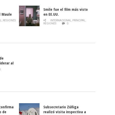
Smile fue el film más visto
l Maule
en EE.UU.
 de la
AL
,
REGIONES
INTERNACIONAL
,
PRINCIPAL
,
Director
REGIONES
0
celebra
smo
 de
iderar al
rlas?
S
,
 confirma
Subsecretario Zúñiga
o de
realizó visita inspectiva a