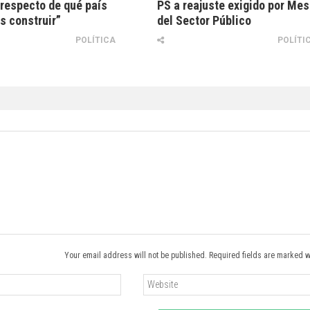
respecto de qué país
PS a reajuste exigido por Me
 construir”
del Sector Público
POLÍTICA
POLÍTI
Your email address will not be published. Required fields are marked w