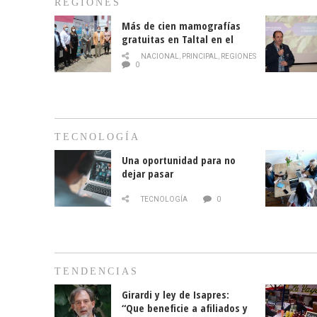
REGIONES
Más de cien mamografías
gratuitas en Taltal en el
mes de la prevención del
NACIONAL
,
PRINCIPAL
,
REGIONES
cáncer de mama
0
TECNOLOGÍA
Una oportunidad para no
dejar pasar
TECNOLOGÍA
0
TENDENCIAS
Girardi y ley de Isapres:
“Que beneficie a afiliados y