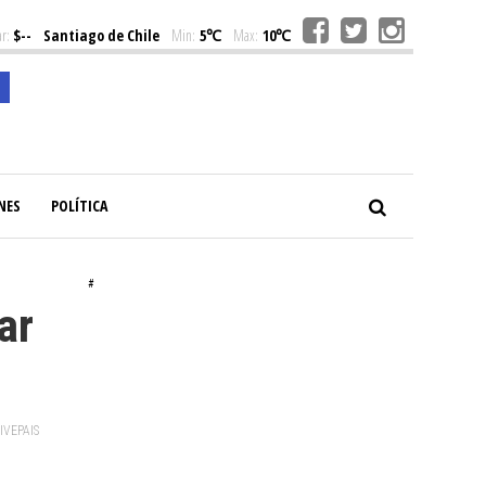
r:
$--
Santiago de Chile
Min:
5℃
Max:
10℃
NES
POLÍTICA
#
ar
VIVEPAIS