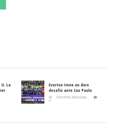
 U. La
Everton tiene un duro
mer
desafío ante Sao Paulo
ld
DEPORTES
,
NACIONAL
0