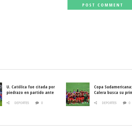
U. Católica fue citada por
Copa Sudamericana:
piedrazo en partido ante
Calera busca su pri
Deportes La Serena
triunfo ante Banfie
DEPORTES
0
DEPORTES
0