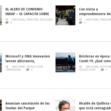
AL ALERO DE CONVENIO
Con visita a
INDAP – SE CAPACITA SOBRE
emprendimiento de
PLAGA DROSOPHILA SUZUKII
y llamado al rescate
NACIONAL
,
PRINCIPAL
,
REGIONES
NACIONAL
,
PRINCIP
historia campesina 
0
0
Nacional de INDAP 
la Semana del Turi
Microsoft y ONG Innovacien
Bicicletas en época
lanzan aDistancia,
Covid-19: ¿Qué cons
plataforma con cursos
momento de conduci
NACIONAL
,
TECNOLOGÍA
,
NACIONAL
,
NOTICIA
gratuitos online sobre
TENDENCIAS
0
TECNOLOGÍA
0
tecnología orientados a
emprendedores
Anuncian cancelación de las
Alcalde de Quillota
fondas del Parque
que está contagiad