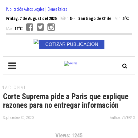
Publicación Avisos Legales
|
Bienes Raices
Friday, 7 de August del 2026
Dólar:
$--
Santiago de Chile
Min:
5℃
Max:
12℃
COTIZAR PUBLICACION
NACIONAL
Corte Suprema pide a Paris que explique
razones para no entregar información
Septiembre 30, 2020
Author: VIVEPAIS
Views: 1245