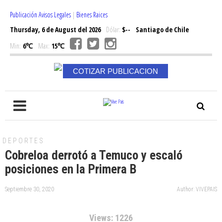
Publicación Avisos Legales
|
Bienes Raices
Thursday, 6 de August del 2026
Dólar:
$--
Santiago de Chile
Min:
6℃
Max:
15℃
COTIZAR PUBLICACION
DEPORTES
Cobreloa derrotó a Temuco y escaló
posiciones en la Primera B
Septiembre 30, 2020
Author: VIVEPAIS
Views: 1226