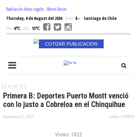
Publicación Avisos Legales
|
Bienes Raices
Thursday, 6 de August del 2026
Dólar:
$--
Santiago de Chile
Min:
6℃
Max:
15℃
COTIZAR PUBLICACION
DEPORTES
Primera B: Deportes Puerto Montt venció
con lo justo a Cobreloa en el Chinquihue
Septiembre 27, 2020
Author: VIVEPAIS
Views: 1022