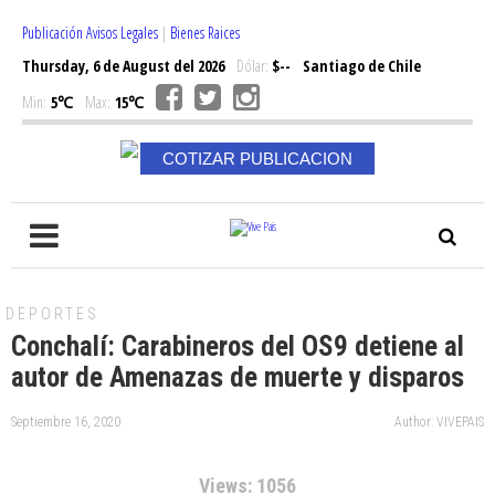
Publicación Avisos Legales
|
Bienes Raices
Thursday, 6 de August del 2026
Dólar:
$--
Santiago de Chile
Min:
5℃
Max:
15℃
COTIZAR PUBLICACION
DEPORTES
Conchalí: Carabineros del OS9 detiene al
autor de Amenazas de muerte y disparos
Septiembre 16, 2020
Author: VIVEPAIS
Views: 1056