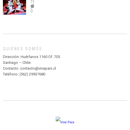
legalice
DE
TEATRO
el
TEATRO
0
abuso”
Y
CIRCENSE
INFANTIL
DE
MADAGASCAR
EN
EL
QUIÉNES SOMOS
PARQUE
HURATDO
Dirección: Huérfanos 1160 Of. 705
Santiago – Chile.
Contacto: contacto@vivepais.cl
Teléfono: (562) 29937680