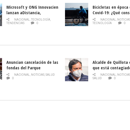
Microsoft y ONG Innovacien
Bicicletas en época
lanzan aDistancia,
Covid-19: ¿Qué cons
plataforma con cursos
momento de conduci
NACIONAL
,
TECNOLOGÍA
,
NACIONAL
,
NOTICIA
gratuitos online sobre
TENDENCIAS
0
TECNOLOGÍA
0
tecnología orientados a
emprendedores
Anuncian cancelación de las
Alcalde de Quillota
fondas del Parque
que está contagiad
O’Higgins debido al
COVID-19
NACIONAL
,
NOTICIAS
,
SALUD
NACIONAL
,
NOTICIA
coronavirus
0
SALUD
0