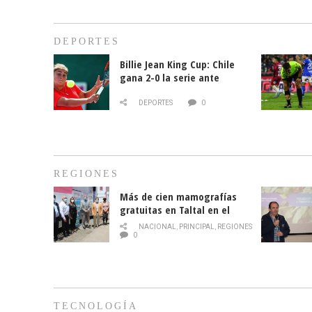
DEPORTES
Billie Jean King Cup: Chile
gana 2-0 la serie ante
Paraguay
DEPORTES
0
REGIONES
Más de cien mamografías
gratuitas en Taltal en el
mes de la prevención del
NACIONAL
,
PRINCIPAL
,
REGIONES
cáncer de mama
0
TECNOLOGÍA