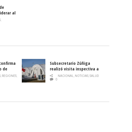
 de
iderar al
rlas?
S
,
 confirma
Subsecretario Zúñiga
o de
realizó visita inspectiva a
Hospital Modular Sótero del
S
,
REGIONES
,
NACIONAL
,
NOTICIAS
,
SALUD
Río
0