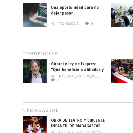
Una oportunidad para no
dejar pasar
TECNOLOGÍA
0
TENDENCIAS
Girardi y ley de Isapres:
“Que beneficie a afiliados y
no legalice el abuso”
NACIONAL
,
NOTICIAS
,
SALUD
0
VPMAGAZINE
OBRA DE TEATRO Y CIRCENSE
INFANTIL DE MADAGASCAR
EN EL PARQUE HURATDO
NACIONAL
,
NOTICIAS
,
TEATRO