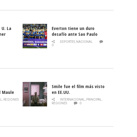
 U. La
Everton tiene un duro
mer
desafío ante Sao Paulo
ld
DEPORTES
,
NACIONAL
0
Smile fue el film más visto
l Maule
en EE.UU.
 de la
AL
,
REGIONES
INTERNACIONAL
,
PRINCIPAL
,
Director
REGIONES
0
celebra
smo