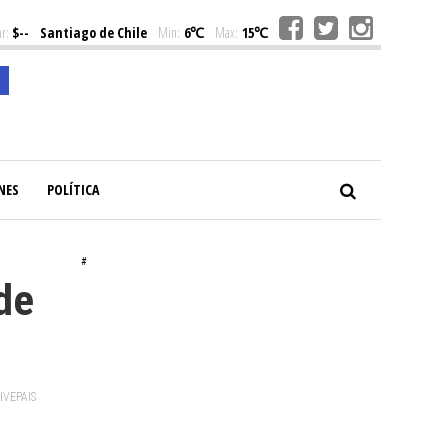
r:
$--
Santiago de Chile
Min:
6℃
Max:
15℃
NES
POLÍTICA
#
de
VIVEPAIS