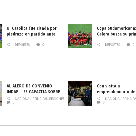
U. Católica fue citada por
Copa Sudamericana:
piedrazo en partido ante
Calera busca su pri
Deportes La Serena
triunfo ante Banfie
DEPORTES
0
DEPORTES
0
AL ALERO DE CONVENIO
Con visita a
INDAP – SE CAPACITA SOBRE
emprendimiento de
PLAGA DROSOPHILA SUZUKII
y llamado al rescate
NACIONAL
,
PRINCIPAL
,
REGIONES
NACIONAL
,
PRINCIP
historia campesina 
0
0
Nacional de INDAP 
la Semana del Turi