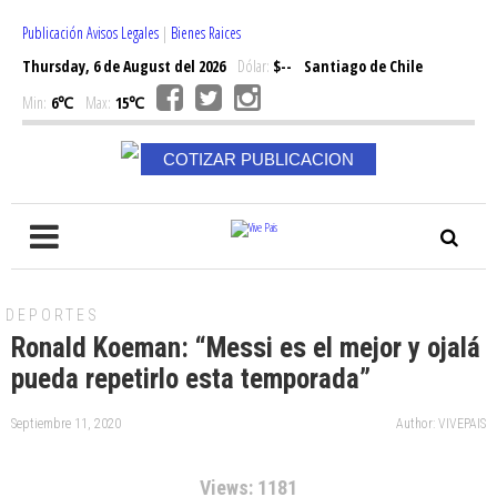
Publicación Avisos Legales
|
Bienes Raices
Thursday, 6 de August del 2026
Dólar:
$--
Santiago de Chile
Min:
6℃
Max:
15℃
COTIZAR PUBLICACION
DEPORTES
Ronald Koeman: “Messi es el mejor y ojalá
pueda repetirlo esta temporada”
Septiembre 11, 2020
Author: VIVEPAIS
Views: 1181