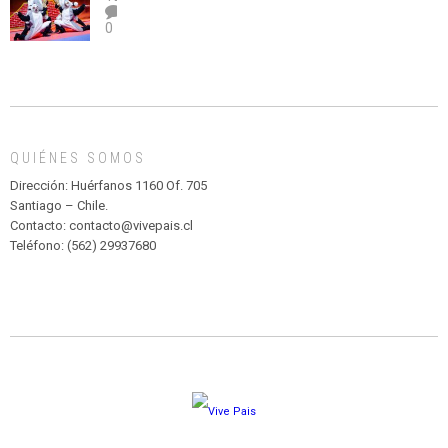
el
TEATRO
0
abuso”
Y
CIRCENSE
INFANTIL
DE
MADAGASCAR
EN
EL
QUIÉNES SOMOS
PARQUE
HURATDO
Dirección: Huérfanos 1160 Of. 705
Santiago – Chile.
Contacto: contacto@vivepais.cl
Teléfono: (562) 29937680