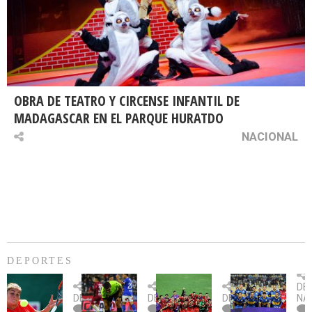
OBRA DE TEATRO Y CIRCENSE INFANTIL DE
MADAGASCAR EN EL PARQUE HURATDO
NACIONAL
DEPORTES
Billie
U.
Copa
Eve
DE
Jean
Católica
Sudamericana:
tie
DEPORTES
DEPORTES
DEPORTES
NA
King
fue
U.
un