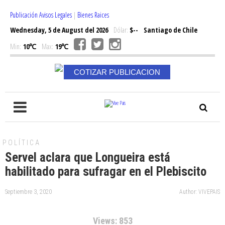
Publicación Avisos Legales
|
Bienes Raices
Wednesday, 5 de August del 2026
Dólar:
$--
Santiago de Chile
Min:
10℃
Max:
19℃
COTIZAR PUBLICACION
POLÍTICA
Servel aclara que Longueira está
habilitado para sufragar en el Plebiscito
Septiembre 3, 2020
Author: VIVEPAIS
Views: 853