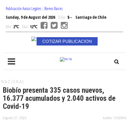
Publicación Avisos Legales
|
Bienes Raices
Sunday, 9 de August del 2026
Dólar:
$--
Santiago de Chile
Min:
2℃
Max:
12℃
COTIZAR PUBLICACION
NACIONAL
Biobío presenta 335 casos nuevos,
16.377 acumulados y 2.040 activos de
Covid-19
Agosto 27, 2020
Author: VIVEPAIS