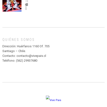
legalice
DE
TEATRO
el
TEATRO
0
abuso”
Y
CIRCENSE
INFANTIL
DE
MADAGASCAR
EN
EL
QUIÉNES SOMOS
PARQUE
HURATDO
Dirección: Huérfanos 1160 Of. 705
Santiago – Chile.
Contacto: contacto@vivepais.cl
Teléfono: (562) 29937680