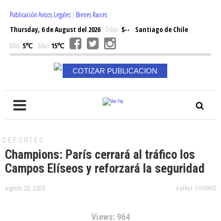
Publicación Avisos Legales
|
Bienes Raices
Thursday, 6 de August del 2026
Dólar:
$--
Santiago de Chile
Min:
5℃
Max:
15℃
COTIZAR PUBLICACION
DEPORTES
Champions: París cerrará al tráfico los
Campos Elíseos y reforzará la seguridad
Agosto 22, 2020
Author: VIVEPAIS
Views: 964