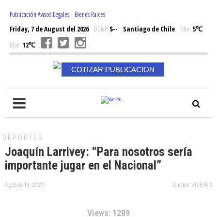
Publicación Avisos Legales
|
Bienes Raices
Friday, 7 de August del 2026
Dólar:
$--
Santiago de Chile
Min:
5℃
Max:
12℃
COTIZAR PUBLICACION
DEPORTES
Joaquín Larrivey: “Para nosotros sería
importante jugar en el Nacional”
Agosto 19, 2020
Author: VIVEPAIS
Views: 1289