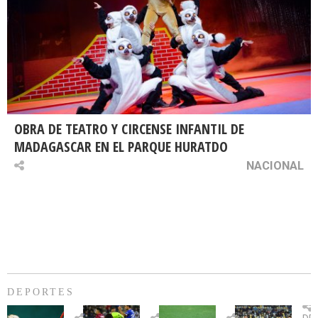
OBRA DE TEATRO Y CIRCENSE INFANTIL DE
MADAGASCAR EN EL PARQUE HURATDO
NACIONAL
DEPORTES
Billie
U.
Copa
Eve