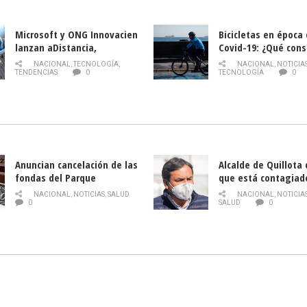
Microsoft y ONG Innovacien
Bicicletas en época
lanzan aDistancia,
Covid-19: ¿Qué cons
plataforma con cursos
momento de conduci
NACIONAL
,
TECNOLOGÍA
,
NACIONAL
,
NOTICIA
gratuitos online sobre
TENDENCIAS
0
TECNOLOGÍA
0
tecnología orientados a
emprendedores
Anuncian cancelación de las
Alcalde de Quillota
fondas del Parque
que está contagiad
O’Higgins debido al
COVID-19
NACIONAL
,
NOTICIAS
,
SALUD
NACIONAL
,
NOTICIA
coronavirus
0
SALUD
0