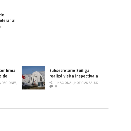
 de
iderar al
rlas?
S
,
 confirma
Subsecretario Zúñiga
o de
realizó visita inspectiva a
Hospital Modular Sótero del
S
,
REGIONES
,
NACIONAL
,
NOTICIAS
,
SALUD
Río
0