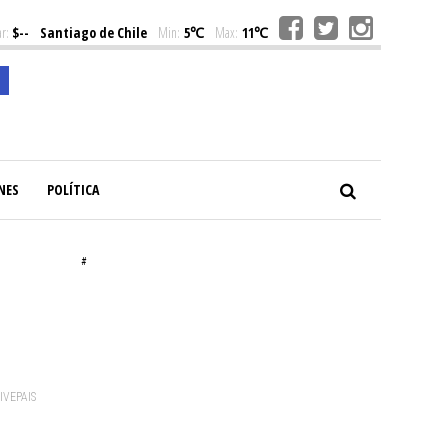
r:
$--
Santiago de Chile
Min:
5℃
Max:
11℃
NES
POLÍTICA
#
VIVEPAIS