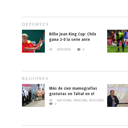
DEPORTES
Billie Jean King Cup: Chile
gana 2-0 la serie ante
Paraguay
DEPORTES
0
REGIONES
Más de cien mamografías
gratuitas en Taltal en el
mes de la prevención del
NACIONAL
,
PRINCIPAL
,
REGIONES
cáncer de mama
0