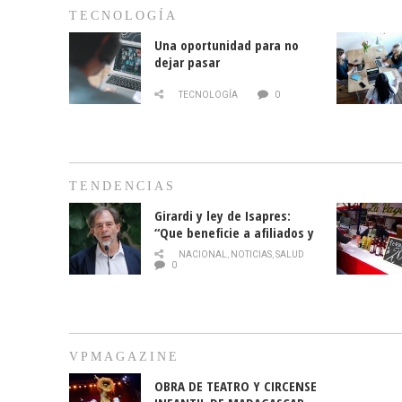
TECNOLOGÍA
Una oportunidad para no
dejar pasar
TECNOLOGÍA
0
TENDENCIAS
Girardi y ley de Isapres:
“Que beneficie a afiliados y
no legalice el abuso”
NACIONAL
,
NOTICIAS
,
SALUD
0
VPMAGAZINE
OBRA DE TEATRO Y CIRCENSE