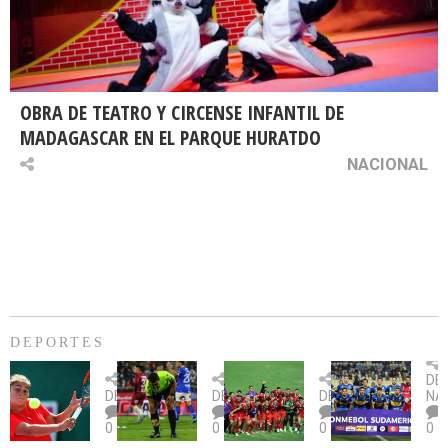
OBRA DE TEATRO Y CIRCENSE INFANTIL DE
MADAGASCAR EN EL PARQUE HURATDO
NACIONAL
DEPORTES
Billie
U.
Copa
Eve
DE
Jean
Católica
Sudamericana:
tie
DEPORTES
DEPORTES
DEPORTES
NA
King
fue
U.
un
0
0
0
0
Cup:
citada
La
dur