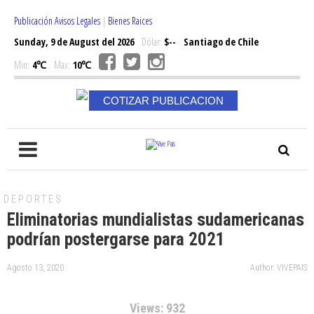
Publicación Avisos Legales
|
Bienes Raices
Sunday, 9 de August del 2026
Dólar:
$--
Santiago de Chile
Min:
4℃
Max:
10℃
COTIZAR PUBLICACION
DEPORTES
Eliminatorias mundialistas sudamericanas
podrían postergarse para 2021
Agosto 13, 2020
Author: VIVEPAIS
Views: 932