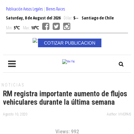
Publicación Avisos Legales
|
Bienes Raices
Saturday, 8 de August del 2026
Dólar:
$--
Santiago de Chile
Min:
5℃
Max:
10℃
COTIZAR PUBLICACION
NOTICIAS
RM registra importante aumento de flujos
vehiculares durante la última semana
Agosto 10, 2020
Author: VIVEPAIS
Views: 992