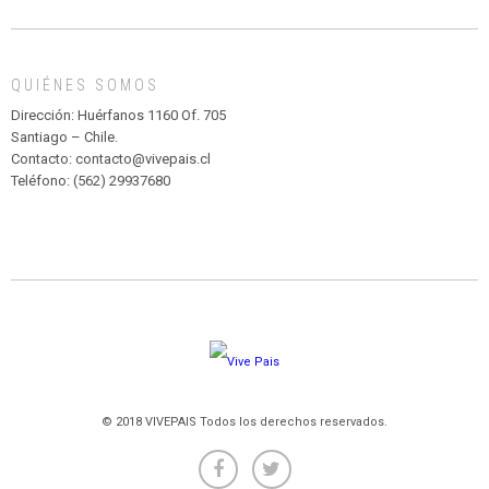
DE
MADAGASCAR
EN
EL
QUIÉNES SOMOS
PARQUE
HURATDO
Dirección: Huérfanos 1160 Of. 705
Santiago – Chile.
Contacto: contacto@vivepais.cl
Teléfono: (562) 29937680
© 2018 VIVEPAIS Todos los derechos reservados.