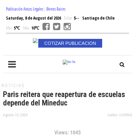
Publicación Avisos Legales
|
Bienes Raices
Saturday, 8 de August del 2026
Dólar:
$--
Santiago de Chile
Min:
5℃
Max:
10℃
COTIZAR PUBLICACION
NOTICIAS
Paris reitera que reapertura de escuelas
depende del Mineduc
Agosto 10, 2020
Author: VIVEPAIS
Views: 1045