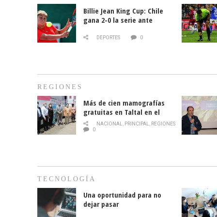
Billie Jean King Cup: Chile
gana 2-0 la serie ante
Paraguay
DEPORTES
0
REGIONES
Más de cien mamografías
gratuitas en Taltal en el
mes de la prevención del
NACIONAL
,
PRINCIPAL
,
REGIONES
cáncer de mama
0
TECNOLOGÍA
Una oportunidad para no
dejar pasar