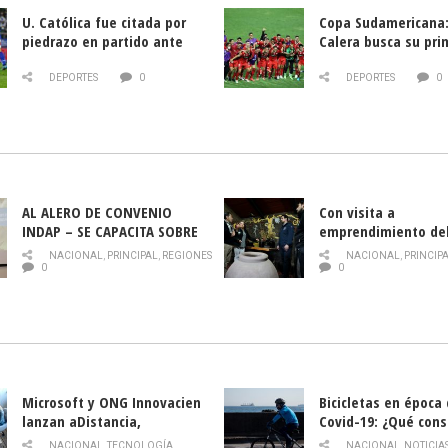
U. Católica fue citada por
Copa Sudamericana:
piedrazo en partido ante
Calera busca su pri
Deportes La Serena
triunfo ante Banfie
DEPORTES
0
DEPORTES
0
AL ALERO DE CONVENIO
Con visita a
INDAP – SE CAPACITA SOBRE
emprendimiento de
PLAGA DROSOPHILA SUZUKII
y llamado al rescate
NACIONAL
,
PRINCIPAL
,
REGIONES
NACIONAL
,
PRINCIP
historia campesina 
0
0
Nacional de INDAP 
la Semana del Turi
Microsoft y ONG Innovacien
Bicicletas en época
lanzan aDistancia,
Covid-19: ¿Qué cons
plataforma con cursos
momento de conduci
NACIONAL
,
TECNOLOGÍA
,
NACIONAL
,
NOTICIA