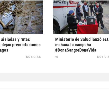
 aisladas y rutas
Ministerio de Salud lanzó est
 dejan precipitaciones
mañana la campaña
Lagos
#DonaSangreDonaVida
NOTICIAS
NOTICI