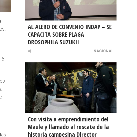
a
AL ALERO DE CONVENIO INDAP – SE
es.
CAPACITA SOBRE PLAGA
DROSOPHILA SUZUKII
NACIONAL
16
 es
la
e
Con visita a emprendimiento del
Maule y llamado al rescate de la
historia campesina Director
las