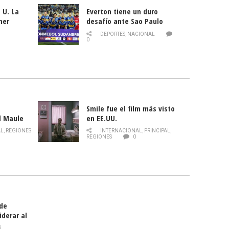
 U. La
Everton tiene un duro
mer
desafío ante Sao Paulo
ld
DEPORTES
,
NACIONAL
0
Smile fue el film más visto
l Maule
en EE.UU.
 de la
AL
,
REGIONES
INTERNACIONAL
,
PRINCIPAL
,
Director
REGIONES
0
celebra
smo
 de
iderar al
rlas?
S
,