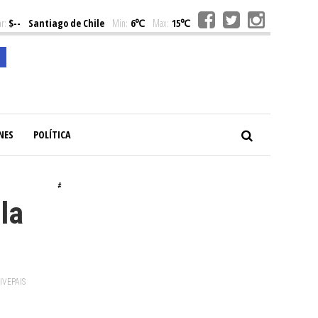
r:
$--
Santiago de Chile
Min:
6℃
Max:
15℃
NES
POLÍTICA
#
la
VIVEPAIS