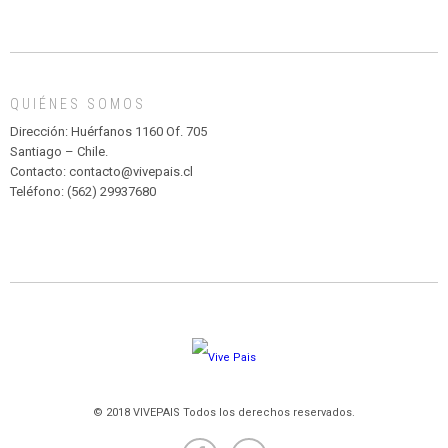
INFANTIL
DE
MADAGASCAR
EN
EL
QUIÉNES SOMOS
PARQUE
HURATDO
Dirección: Huérfanos 1160 Of. 705
Santiago – Chile.
Contacto: contacto@vivepais.cl
Teléfono: (562) 29937680
© 2018 VIVEPAIS Todos los derechos reservados.