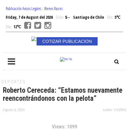
Publicación Avisos Legales
|
Bienes Raices
Friday, 7 de August del 2026
Dólar:
$--
Santiago de Chile
Min:
5℃
Max:
12℃
COTIZAR PUBLICACION
DEPORTES
Roberto Cereceda: “Estamos nuevamente
reencontrándonos con la pelota”
Agosto 6, 2020
Author: VIVEPAIS
Views: 1099