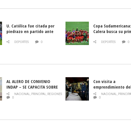
U. Católica fue citada por
Copa Sudamericana:
piedrazo en partido ante
Calera busca su pri
Deportes La Serena
triunfo ante Banfie
DEPORTES
0
DEPORTES
0
AL ALERO DE CONVENIO
Con visita a
INDAP – SE CAPACITA SOBRE
emprendimiento de
PLAGA DROSOPHILA SUZUKII
y llamado al rescate
NACIONAL
,
PRINCIPAL
,
REGIONES
NACIONAL
,
PRINCIP
historia campesina 
0
0
Nacional de INDAP 
la Semana del Turi