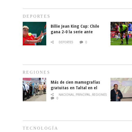
DEPORTES
Billie Jean King Cup: Chile
gana 2-0 la serie ante
Paraguay
DEPORTES
0
REGIONES
Más de cien mamografías
gratuitas en Taltal en el
mes de la prevención del
NACIONAL
,
PRINCIPAL
,
REGIONES
cáncer de mama
0
TECNOLOGÍA