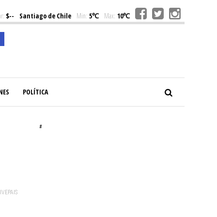
r:
$--
Santiago de Chile
Min:
5℃
Max:
10℃
NES
POLÍTICA
#
VIVEPAIS