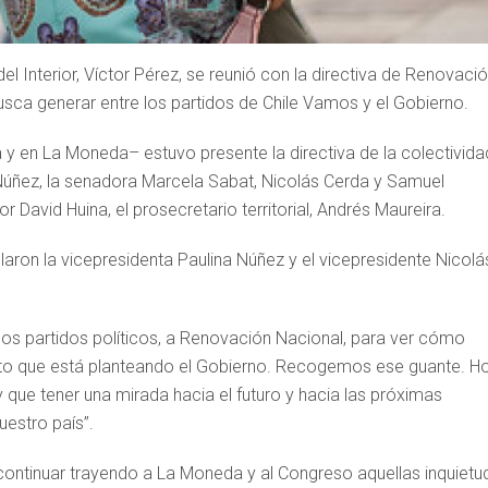
el Interior, Víctor Pérez, se reunió con la directiva de Renovaci
sca generar entre los partidos de Chile Vamos y el Gobierno.
 y en La Moneda– estuvo presente la directiva de la colectivida
 Núñez, la senadora Marcela Sabat, Nicolás Cerda y Samuel
r David Huina, el prosecretario territorial, Andrés Maureira.
laron la vicepresidenta Paulina Núñez y el vicepresidente Nicolá
os partidos políticos, a Renovación Nacional, para ver cómo
to que está planteando el Gobierno. Recogemos ese guante. H
que tener una mirada hacia el futuro y hacia las próximas
estro país”.
ntinuar trayendo a La Moneda y al Congreso aquellas inquietu