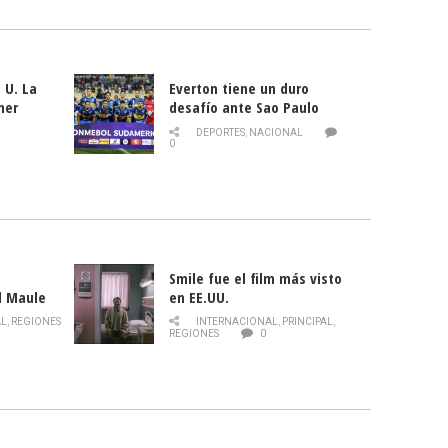
 U. La
Everton tiene un duro
mer
desafío ante Sao Paulo
ld
DEPORTES
,
NACIONAL
0
Smile fue el film más visto
l Maule
en EE.UU.
 de la
AL
,
REGIONES
INTERNACIONAL
,
PRINCIPAL
,
Director
REGIONES
0
celebra
smo