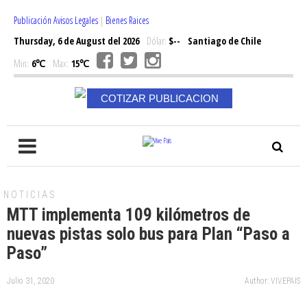
Publicación Avisos Legales
|
Bienes Raices
Thursday, 6 de August del 2026
Dólar:
$--
Santiago de Chile
Min:
6℃
Max:
15℃
COTIZAR PUBLICACION
NOTICIAS
MTT implementa 109 kilómetros de
nuevas pistas solo bus para Plan “Paso a
Paso”
Julio 31, 2020
Author: VIVEPAIS