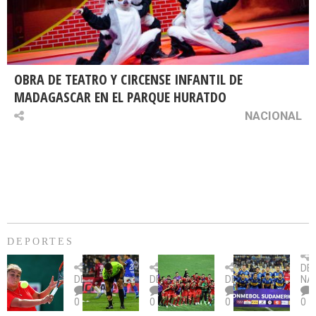
OBRA DE TEATRO Y CIRCENSE INFANTIL DE
MADAGASCAR EN EL PARQUE HURATDO
NACIONAL
DEPORTES
Billie
U.
Copa
Eve
DE
Jean
Católica
Sudamericana:
tie
DEPORTES
DEPORTES
DEPORTES
NA
King
fue
U.
un
0
0
0
0
Cup:
citada
La
dur