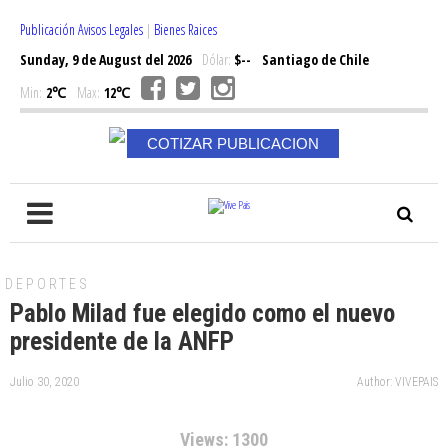
Publicación Avisos Legales
|
Bienes Raices
Sunday, 9 de August del 2026
Dólar:
$--
Santiago de Chile
Min:
2℃
Max:
12℃
COTIZAR PUBLICACION
DEPORTES
Pablo Milad fue elegido como el nuevo
presidente de la ANFP
Julio 30, 2020
Author: VIVEPAIS
Views: 1300