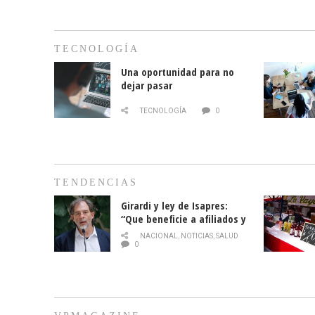
TECNOLOGÍA
Una oportunidad para no
dejar pasar
TECNOLOGÍA
0
TENDENCIAS
Girardi y ley de Isapres:
“Que beneficie a afiliados y
no legalice el abuso”
NACIONAL
,
NOTICIAS
,
SALUD
0