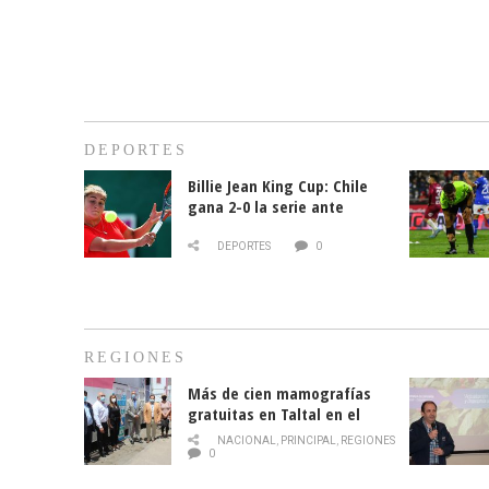
DEPORTES
Billie Jean King Cup: Chile
gana 2-0 la serie ante
Paraguay
DEPORTES
0
REGIONES
Más de cien mamografías
gratuitas en Taltal en el
mes de la prevención del
NACIONAL
,
PRINCIPAL
,
REGIONES
cáncer de mama
0