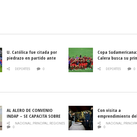
U. Católica fue citada por
Copa Sudamericana:
piedrazo en partido ante
Calera busca su pri
Deportes La Serena
triunfo ante Banfie
DEPORTES
0
DEPORTES
0
AL ALERO DE CONVENIO
Con visita a
INDAP – SE CAPACITA SOBRE
emprendimiento de
PLAGA DROSOPHILA SUZUKII
y llamado al rescate
NACIONAL
,
PRINCIPAL
,
REGIONES
NACIONAL
,
PRINCIP
historia campesina 
0
0
Nacional de INDAP 