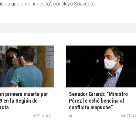
bios que Chile necesita”, concluyó Saavedra.
n primera muerte por
Senador Girardi: “Ministro
 en la Región de
Pérez le echó bencina al
asta
conflicto mapuche”
NOTICIAS
NOTICI