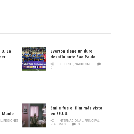
 U. La
Everton tiene un duro
mer
desafío ante Sao Paulo
ld
DEPORTES
,
NACIONAL
0
Smile fue el film más visto
l Maule
en EE.UU.
 de la
AL
,
REGIONES
INTERNACIONAL
,
PRINCIPAL
,
Director
REGIONES
0
celebra