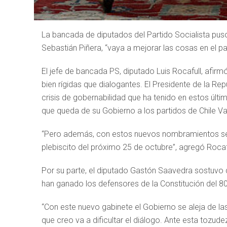
La bancada de diputados del Partido Socialista pus
Sebastián Piñera, “vaya a mejorar las cosas en el pa
El jefe de bancada PS, diputado Luis Rocafull, afir
bien rígidas que dialogantes. El Presidente de la Re
crisis de gobernabilidad que ha tenido en estos últi
que queda de su Gobierno a los partidos de Chile V
“Pero además, con estos nuevos nombramientos se l
plebiscito del próximo 25 de octubre”, agregó Rocafu
Por su parte, el diputado Gastón Saavedra sostuvo
han ganado los defensores de la Constitución del 80
“Con este nuevo gabinete el Gobierno se aleja de la
que creo va a dificultar el diálogo. Ante esta tozud