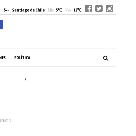
r:
$--
Santiago de Chile
Min:
5℃
Max:
12℃
NES
POLÍTICA
#
VIVEPAIS