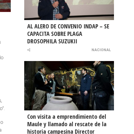
AL ALERO DE CONVENIO INDAP – SE
CAPACITA SOBRE PLAGA
DROSOPHILA SUZUKII
s
a
NACIONAL
lo
l
,
o”.
Con visita a emprendimiento del
lo
Maule y llamado al rescate de la
a
historia campesina Director