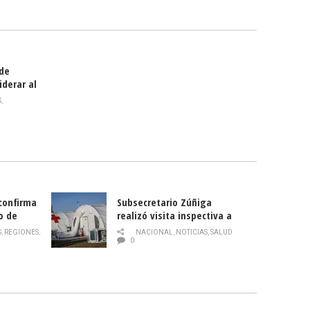
smo
 de
iderar al
rlas?
S
,
 confirma
Subsecretario Zúñiga
o de
realizó visita inspectiva a
Hospital Modular Sótero del
S
,
REGIONES
,
NACIONAL
,
NOTICIAS
,
SALUD
Río
0