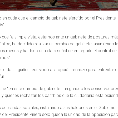
o en duda que el cambio de gabinete ejercido por el Presidente
ís”.
mó que “a simple vista, estamos ante un gabinete de posturas má
pública, ha decidido realizar un cambio de gabinete, asumiendo l
mos meses y ha dado una clara señal de entregarle el control de 
amos”.
e da un guiño inequívoco a la opción rechazo para enfrentar e
lll.
 que “en este cambio de gabinete han ganado los conservadores
 y quienes rechazan los cambios que la ciudadanía está pidiend
s demandas sociales, instalando a sus halcones en el Gobierno, 
ez del Presidente Piñera solo queda la unidad de la oposición par