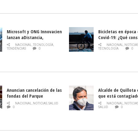
la Semana del Turi
Microsoft y ONG Innovacien
Bicicletas en época
lanzan aDistancia,
Covid-19: ¿Qué cons
plataforma con cursos
momento de conduci
NACIONAL
,
TECNOLOGÍA
,
NACIONAL
,
NOTICIA
gratuitos online sobre
TENDENCIAS
0
TECNOLOGÍA
0
tecnología orientados a
emprendedores
Anuncian cancelación de las
Alcalde de Quillota
fondas del Parque
que está contagiad
O’Higgins debido al
COVID-19
NACIONAL
,
NOTICIAS
,
SALUD
NACIONAL
,
NOTICIA
coronavirus
0
SALUD
0