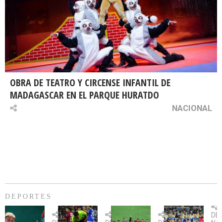
OBRA DE TEATRO Y CIRCENSE INFANTIL DE
MADAGASCAR EN EL PARQUE HURATDO
NACIONAL
DEPORTES
Billie
U.
Copa
Eve
DE