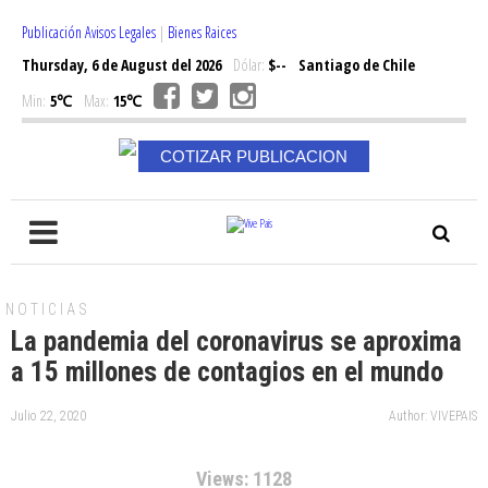
Publicación Avisos Legales
|
Bienes Raices
Thursday, 6 de August del 2026
Dólar:
$--
Santiago de Chile
Min:
5℃
Max:
15℃
COTIZAR PUBLICACION
NOTICIAS
La pandemia del coronavirus se aproxima
a 15 millones de contagios en el mundo
Julio 22, 2020
Author: VIVEPAIS
Views: 1128