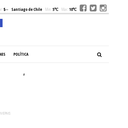
r:
$--
Santiago de Chile
Min:
5℃
Max:
10℃
NES
POLÍTICA
#
VIVEPAIS