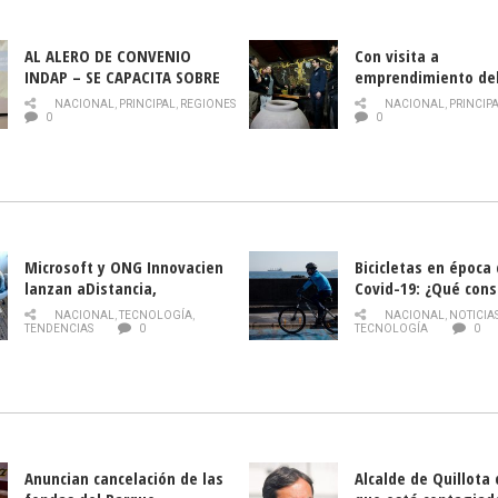
AL ALERO DE CONVENIO
Con visita a
INDAP – SE CAPACITA SOBRE
emprendimiento de
PLAGA DROSOPHILA SUZUKII
y llamado al rescate
NACIONAL
,
PRINCIPAL
,
REGIONES
NACIONAL
,
PRINCIP
historia campesina 
0
0
Nacional de INDAP 
la Semana del Turi
Microsoft y ONG Innovacien
Bicicletas en época
lanzan aDistancia,
Covid-19: ¿Qué cons
plataforma con cursos
momento de conduci
NACIONAL
,
TECNOLOGÍA
,
NACIONAL
,
NOTICIA
gratuitos online sobre
TENDENCIAS
0
TECNOLOGÍA
0
tecnología orientados a
emprendedores
Anuncian cancelación de las
Alcalde de Quillota