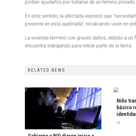
podían ayudarlos por tratarse de un terreno privado.
En este sentido, la afectada expresó que “necesitam
presente en esta quebrada”, recalcando viven en est
La vivienda terminó con graves daños, debido a un 
encuentra trabajando para retirar parte de la tierra.
RELATED NEWS
Niño tra
básico r
identida
Gobierno y BID dieron inicio a