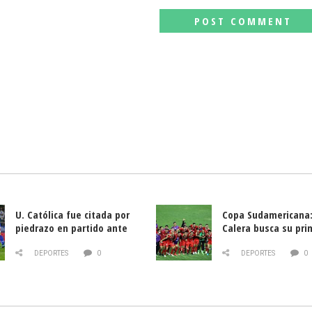
U. Católica fue citada por
Copa Sudamericana:
piedrazo en partido ante
Calera busca su pri
Deportes La Serena
triunfo ante Banfie
DEPORTES
0
DEPORTES
0