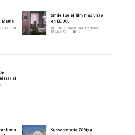
Smile fue el film más visto
l Maule
en EE.UU.
 de la
AL
,
REGIONES
INTERNACIONAL
,
PRINCIPAL
,
Director
REGIONES
0
celebra
smo
 de
iderar al
rlas?
S
,
 confirma
Subsecretario Zúñiga