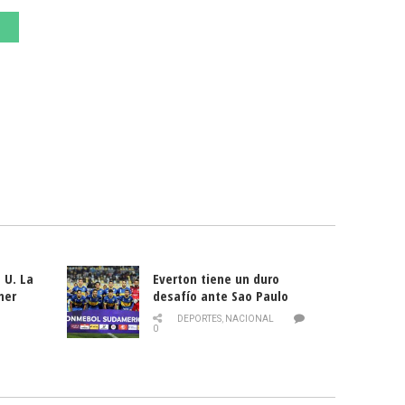
 U. La
Everton tiene un duro
mer
desafío ante Sao Paulo
ld
DEPORTES
,
NACIONAL
0