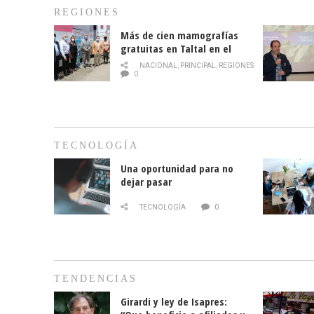
REGIONES
Más de cien mamografías
gratuitas en Taltal en el
mes de la prevención del
NACIONAL
,
PRINCIPAL
,
REGIONES
cáncer de mama
0
TECNOLOGÍA
Una oportunidad para no
dejar pasar
TECNOLOGÍA
0
TENDENCIAS
Girardi y ley de Isapres: